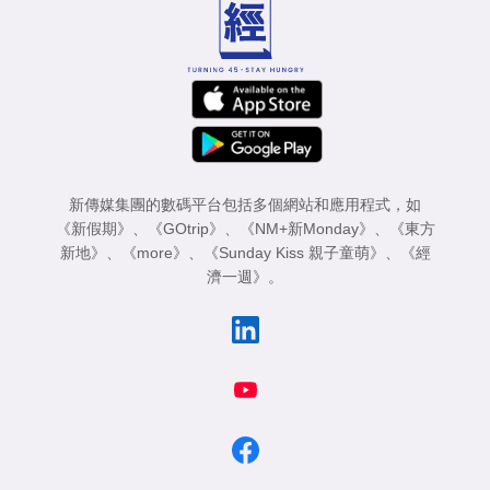
新傳媒集團的數碼平台包括多個網站和應用程式，如
《新假期》
、
《GOtrip》
、
《NM+新Monday》
、
《東方
新地》
、
《more》
、
《Sunday Kiss 親子童萌》
、
《經
濟一週》
。