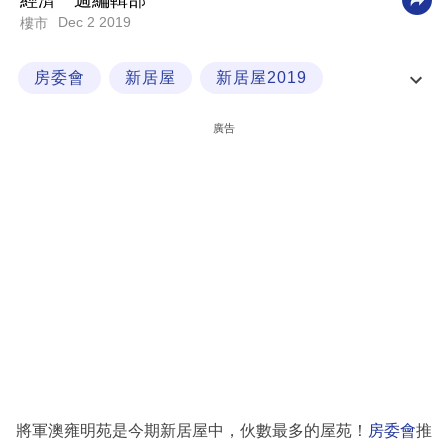
經濟一週編輯部
Dec 2 2019
樓市
科
技
房委會
新居屋
新居屋2019
職
樓市點睇
場
廣告
生
活
時
事
專
欄
訂
閱
專
將軍澳雍明苑是今期新居屋中，伙數最多的屋苑！
房委會
推
區