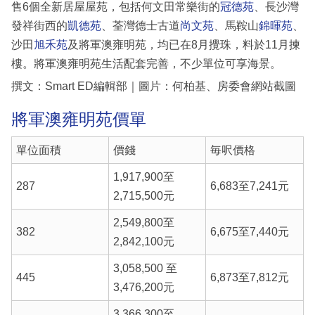
售6個全新居屋屋苑，包括何文田常樂街的
冠德苑
、長沙灣
發祥街西的
凱德苑
、荃灣德士古道
尚文苑
、馬鞍山
錦暉苑
、
沙田
旭禾苑
及將軍澳雍明苑，均已在8月攪珠，料於11月揀
樓。將軍澳雍明苑生活配套完善，不少單位可享海景。
撰文：Smart ED編輯部｜圖片：何柏基、房委會網站截圖
將軍澳雍明苑價單
單位面積
價錢
毎呎價格
1,917,900至
287
6,683至7,241元
2,715,500元
2,549,800至
382
6,675至7,440元
2,842,100元
3,058,500 至
445
6,873至7,812元
3,476,200元
3,366,300至