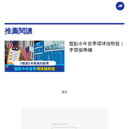
推薦閱讀
盤點今年首季環球強勢股｜
李聲揚專欄
廣告