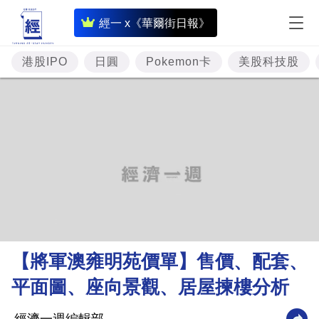
即
經一 x《華爾街日報》
時
財
港股IPO
日圓
Pokemon卡
美股科技股
經
專
題
投
資
樓
市
理
【將軍澳雍明苑價單】售價、配套、
財
平面圖、座向景觀、居屋揀樓分析
商
業