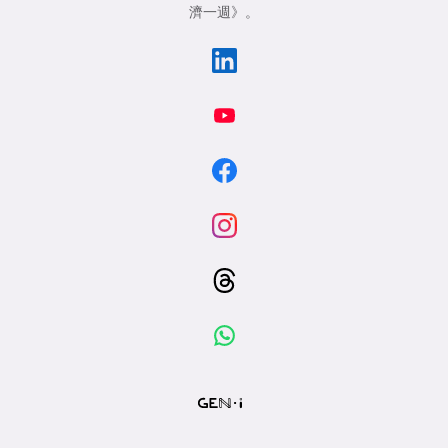
濟一週》
。