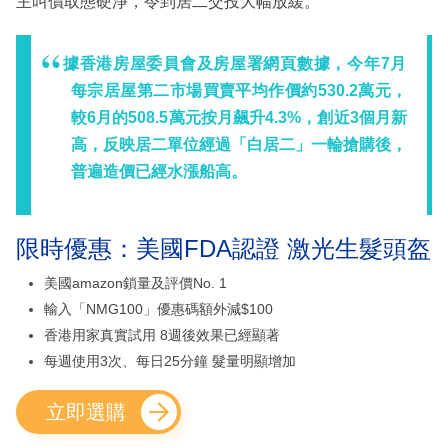
主叫價取態硬淨，令到居二交投大幅放緩。
據香港房屋委員會及房屋署網頁數據，今年7月
每宗居屋第二市場買賣平均作價約530.2萬元，
較6月的508.5萬元按月飆升4.3%，創近3個月新
高，反映居二單位經過「白居二」一輪搶購後，
普遍造價已經水漲船高。
限時優惠：美國FDA認證 激光生髮頭盔
美國amazon鎖量及評價No. 1
輸入「NMG100」優惠碼額外減$100
香港用家真實試用 8週後效果已經顯著
每週使用3次、每日25分鐘 髮量明顯增加
立即選購