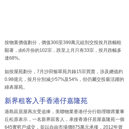
按物業價值劃分，價值300至399萬元組別交投按月跌幅較
顯著，由6月份的102宗，跌至上月只有33宗，按月跌幅多
達68%。
如按屋苑劃分，7月沙田愉翠苑共錄15宗買賣，涉及總值約
0.98億元，按月分別減少57%及54%，但仍屬交投最活躍的
綠表屋苑。
新界租客入手香港仔嘉隆苑
港島區居屋再次受追捧，美聯物業香港仔分行助理聯席董事
丘松原表示，一名新界區客人，承接香港仔居屋嘉隆苑一個
645實呎戶成交，並以自由市場價875萬元承接，2012年貨