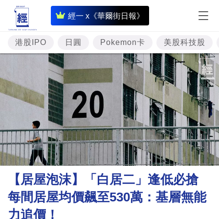
即
經一 x《華爾街日報》
時
財
港股IPO
日圓
Pokemon卡
美股科技股
經
專
題
投
資
樓
市
理
【居屋泡沫】「白居二」逢低必搶
財
每間居屋均價飆至530萬：基層無能
商
力追價！
業