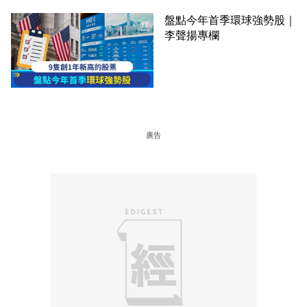
盤點今年首季環球強勢股｜
李聲揚專欄
廣告