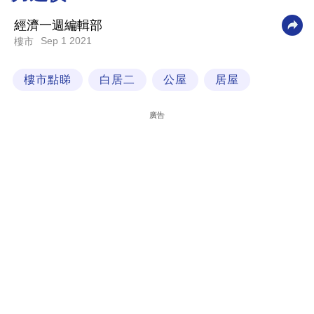
科
經濟一週編輯部
技
Sep 1 2021
樓市
職
樓市點睇
白居二
公屋
居屋
場
生
廣告
活
時
事
專
欄
訂
閱
專
區