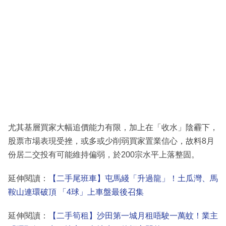
尤其基層買家大幅追價能力有限，加上在「收水」陰霾下，
股票市場表現受挫，或多或少削弱買家置業信心，故料8月
份居二交投有可能維持偏弱，於200宗水平上落整固。
延伸閱讀：
【二手尾班車】屯馬綫「升過龍」！土瓜灣、馬
鞍山連環破頂 「4球」上車盤最後召集
延伸閱讀：
【二手筍租】沙田第一城月租唔駛一萬蚊！業主