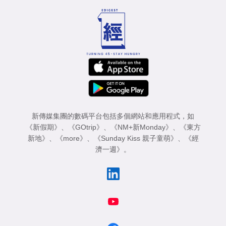
新傳媒集團的數碼平台包括多個網站和應用程式，如
《新假期》
、
《GOtrip》
、
《NM+新Monday》
、
《東方
新地》
、
《more》
、
《Sunday Kiss 親子童萌》
、
《經
濟一週》
。