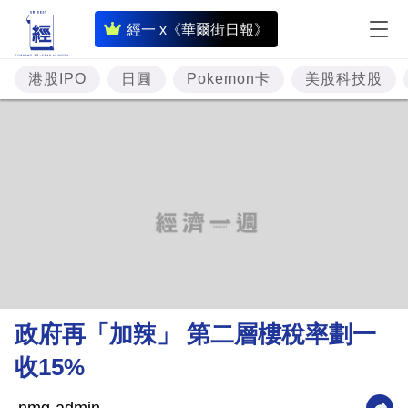
即
經一 x《華爾街日報》
時
財
港股IPO
日圓
Pokemon卡
美股科技股
經
專
題
投
資
樓
市
理
政府再「加辣」 第二層樓稅率劃一
財
收15%
商
業