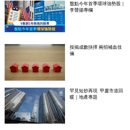
盤點今年首季環球強勢股｜
李聲揚專欄
按揭成數抉擇 兩招補血伎
倆
罕見短炒再現 甲廈市道回
暖｜地產專題