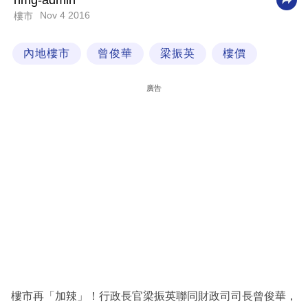
nmg-admin
Nov 4 2016
樓市
科
技
內地樓市
曾俊華
梁振英
樓價
職
場
廣告
生
活
時
事
專
欄
訂
閱
專
樓市再「加辣」！行政長官梁振英聯同財政司司長曾俊華，
區