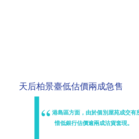
天后柏景臺低估價兩成急售
港島區方面，由於個別屋苑成交有
惜低銀行估價逾兩成沽貨套現。