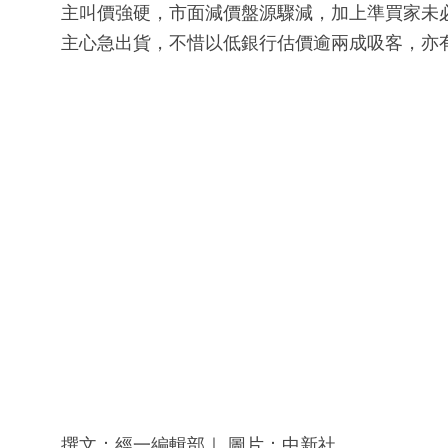
主叫價強硬，市面減價盤源驟減，加上準買家未
主心急出貨，不惜以低銀行估價逾兩成吸客，亦
撰文：經一編輯部｜ 圖片：中新社