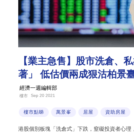
【業主急售】股市洗倉、私
著」 低估價兩成狠沽柏景
經濟一週編輯部
Sep 20 2021
樓市
樓市點睇
萬景峯
居屋
資助房屋
港股個別板塊「洗倉式」下跌，窒礙投資者心理