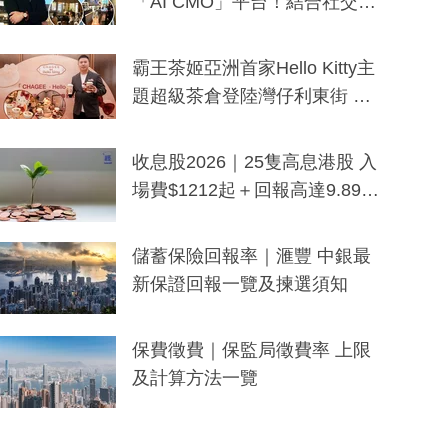
「AI CMO」平台！結合社交聆
聽與廣東話大模型 助中小企數
分鐘生成「貼地」宣傳短片
霸王茶姬亞洲首家Hello Kitty主
題超級茶倉登陸灣仔利東街 推
出首創「伯爵紅茶色」Hello Kitt
y及香港限定特調系列
收息股2026｜25隻高息港股 入
場費$1212起＋回報高達9.89
厘！持續更新
儲蓄保險回報率｜滙豐 中銀最
新保證回報一覽及揀選須知
保費徵費｜保監局徵費率 上限
及計算方法一覽