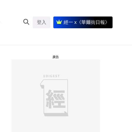
登入
經一 x《華爾街日報》
廣告