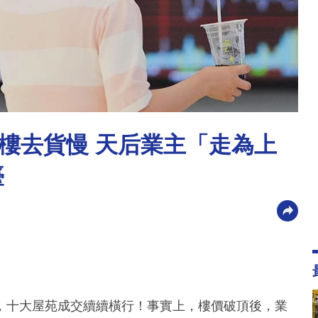
樓去貨慢 天后業主「走為上
臺
，十大屋苑成交續續橫行！事實上，樓價破頂後，業