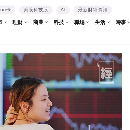
mon卡
美股科技股
AI
最新財經資訊
市
理財
商業
科技
職場
生活
時事