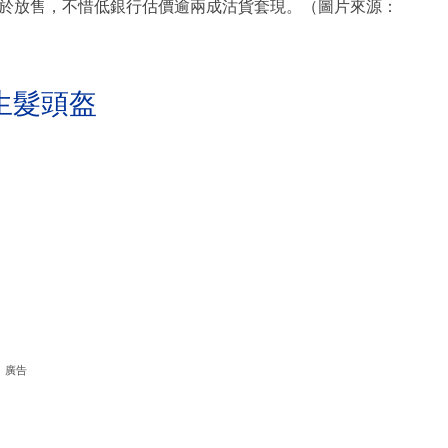
於放售，不惜低銀行估價逾兩成沽貨套現。（圖片來源：
生髮頭盔
廣告