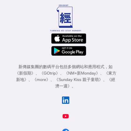
新傳媒集團的數碼平台包括多個網站和應用程式，如
《新假期》
、
《GOtrip》
、
《NM+新Monday》
、
《東方
新地》
、
《more》
、
《Sunday Kiss 親子童萌》
、
《經
濟一週》
。