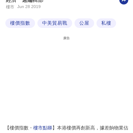
經濟一週編輯部
Jun 28 2019
樓市
科
技
樓價指數
中美貿易戰
公屋
私樓
職
場
廣告
生
活
時
事
專
欄
訂
閱
專
【樓價指數・
樓市點睇
】本港樓價再創新高，據差餉物業估
區