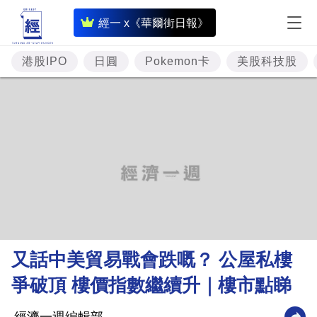
即
經一 x《華爾街日報》
時
財
港股IPO
日圓
Pokemon卡
美股科技股
經
專
題
投
資
樓
市
理
又話中美貿易戰會跌嘅？ 公屋私樓
財
爭破頂 樓價指數繼續升｜樓市點睇
商
業