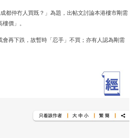
1成都仲冇人買既？」為題，出帖文討論本港樓市剛需
高樓價」。
或會再下跌，故暫時「忍手」不買；亦有人認為剛需
。