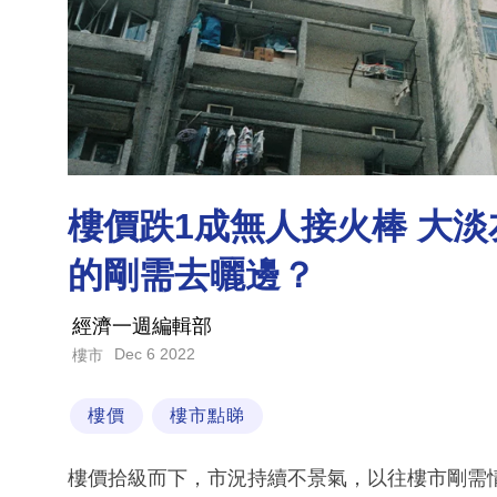
樓價跌1成無人接火棒 大
的剛需去曬邊？
經濟一週編輯部
Dec 6 2022
樓市
樓價
樓市點睇
樓價拾級而下，市況持續不景氣，以往樓市剛需