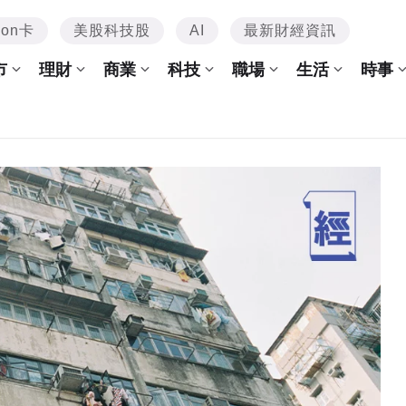
mon卡
美股科技股
AI
最新財經資訊
市
理財
商業
科技
職場
生活
時事