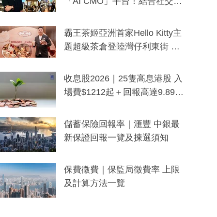
「AI CMO」平台！結合社交聆
聽與廣東話大模型 助中小企數
分鐘生成「貼地」宣傳短片
霸王茶姬亞洲首家Hello Kitty主
題超級茶倉登陸灣仔利東街 推
出首創「伯爵紅茶色」Hello Kitt
y及香港限定特調系列
收息股2026｜25隻高息港股 入
場費$1212起＋回報高達9.89
厘！持續更新
儲蓄保險回報率｜滙豐 中銀最
新保證回報一覽及揀選須知
保費徵費｜保監局徵費率 上限
及計算方法一覽