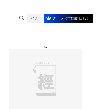
登入
經一 x《華爾街日報》
廣告