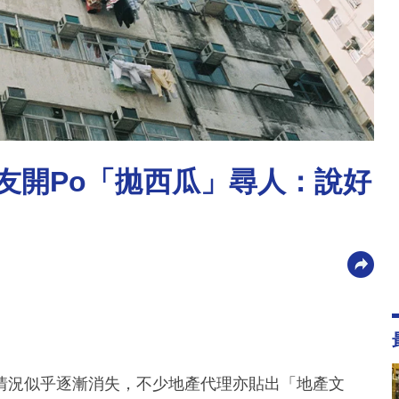
淡友開Po「拋西瓜」尋人：說好
情況似乎逐漸消失，不少地產代理亦貼出「地產文