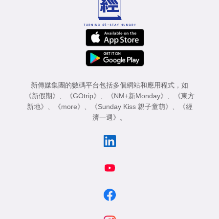
新傳媒集團的數碼平台包括多個網站和應用程式，如
《新假期》
、
《GOtrip》
、
《NM+新Monday》
、
《東方
新地》
、
《more》
、
《Sunday Kiss 親子童萌》
、
《經
濟一週》
。