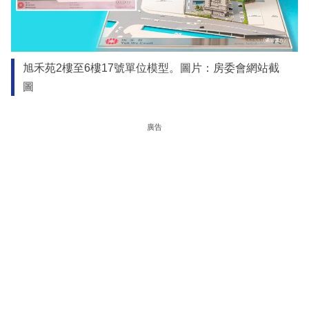
旭禾苑2樓至6樓17號單位模型。圖片：房委會網站截
圖
廣告