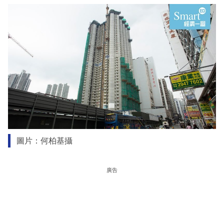
圖片：何柏基攝
廣告