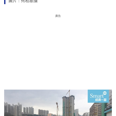
圖片：何柏基攝
廣告