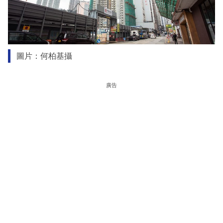
圖片：何柏基攝
廣告