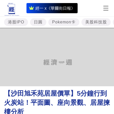
即
經一 x《華爾街日報》
時
財
港股IPO
日圓
Pokemon卡
美股科技股
經
專
題
投
資
樓
市
理
【沙田旭禾苑居屋價單】5分鐘行到
財
火炭站！平面圖、座向景觀、居屋揀
商
樓分析
業