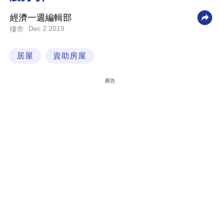
科
經濟一週編輯部
技
Dec 2 2019
樓市
職
居屋
資助房屋
場
生
廣告
活
時
事
專
欄
訂
閱
專
區