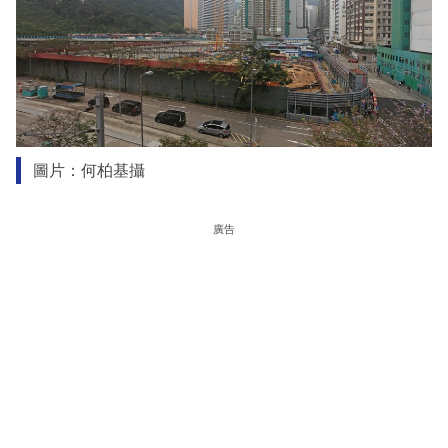
圖片：何柏基攝
廣告