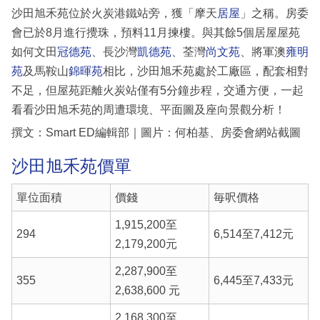
沙田旭禾苑位於火炭港鐵站旁，獲「摩天
居屋
」之稱。房委
會已於8月進行攪珠，預料11月揀樓。與其餘5個居屋屋苑
如何文田
冠德苑
、長沙灣
凱德苑
、荃灣
尚文苑
、將軍澳
雍明
苑
及馬鞍山
錦暉苑
相比，沙田旭禾苑處於工廠區，配套相對
不足，但屋苑距離火炭站僅有5分鐘步程，交通方便，一起
看看沙田旭禾苑的周遭環境、平面圖及座向景觀分析！
撰文：Smart ED編輯部｜圖片：何柏基、房委會網站截圖
沙田旭禾苑價單
單位面積
價錢
毎呎價格
1,915,200至
294
6,514至7,412元
2,179,200元
2,287,900至
355
6,445至7,433元
2,638,600 元
2,168,300至