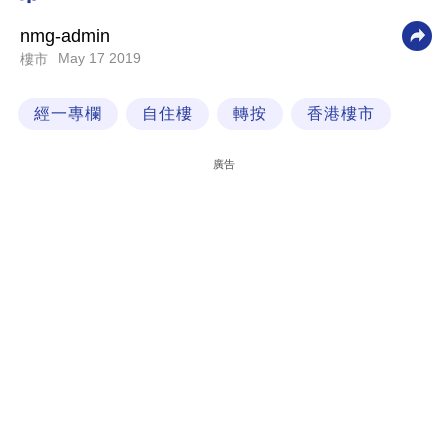
科
nmg-admin
技
May 17 2019
樓市
職
經一專欄
自住樓
轉按
香港樓市
場
生
廣告
活
時
事
專
欄
訂
閱
專
區