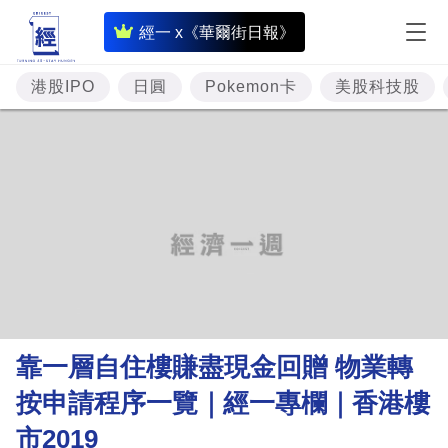
即
經一 x《華爾街日報》
時
財
港股IPO
日圓
Pokemon卡
美股科技股
經
專
題
投
資
樓
市
理
靠一層自住樓賺盡現金回贈 物業轉
財
按申請程序一覽｜經一專欄｜香港樓
商
市2019
業