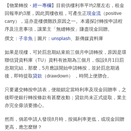
【物業轉按・
經一專欄
】目前供樓利率平均2厘左右，租金
回報率約3厘，因此買樓收租，可產生正
現金流
（positive
carry），這亦是樓價難跌原因之一。本週探討轉按申請程
序及注意事項，讓業主「無縫轉按」賺盡現金回贈。
撰文：
子非魚
｜圖片：
unsplash
、新傳媒資料庫
如果是現樓，可於罰息期結束前三個月申請轉按，原因是環
聯信貸資料庫（TU）資料有效期為三個月，假設8月1日罰
息期完結，那麼，5月應該開始申請轉按，並於罰息期過
後，即時提取
貸款
（drawdown） ，時間上便脗合。
只要遞交轉按申請表，便能鎖定當時利率及現金回贈率，之
後即使銀行轉按條款有甚麼改動；貸款尚未正式提取，業主
亦完全毋須要擔心。
然而，倘若申請人發現8月時，按揭利率更低，或現金回贈
更高，應怎麼辦？