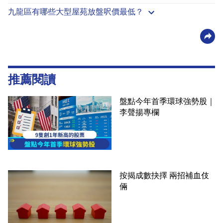
九龍區有哪些大型屋苑放盤呎價最低？
推薦閱讀
盤點今年首季環球強勢股｜
李聲揚專欄
按揭成數抉擇 兩招補血伎
倆