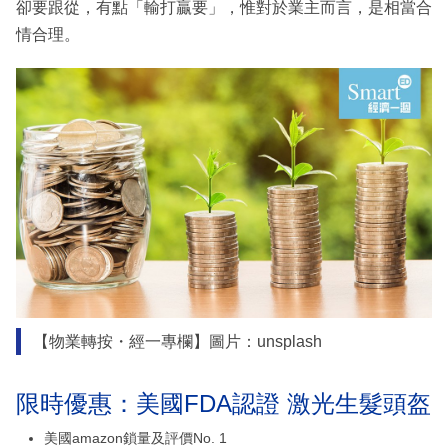
卻要跟從，有點「輸打贏要」，惟對於業主而言，是相當合
情合理。
【物業轉按・經一專欄】圖片：unsplash
限時優惠：美國FDA認證 激光生髮頭盔
美國amazon鎖量及評價No. 1