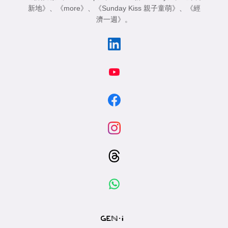
新地》
、
《more》
、
《Sunday Kiss 親子童萌》
、
《經
濟一週》
。