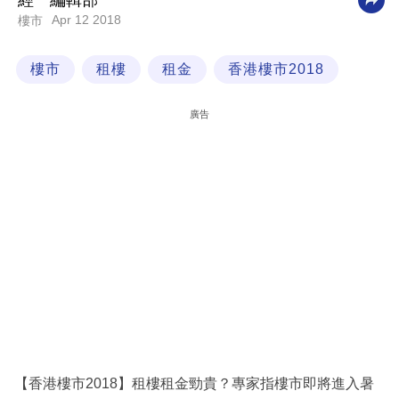
經一編輯部
Apr 12 2018
樓市
科
技
樓市
租樓
租金
香港樓市2018
職
場
廣告
生
活
時
事
專
欄
訂
閱
專
【香港樓市2018】租樓租金勁貴？專家指樓市即將進入暑
區