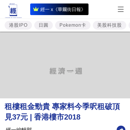
即
經一 x《華爾街日報》
時
財
港股IPO
日圓
Pokemon卡
美股科技股
經
專
題
投
資
樓
市
理
租樓租金勁貴 專家料今季呎租破頂
財
見37元 | 香港樓市2018
商
業