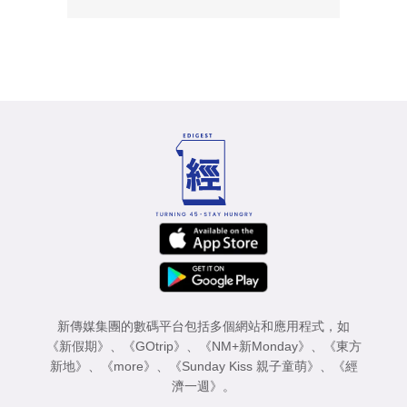
新傳媒集團的數碼平台包括多個網站和應用程式，如
《新假期》
、
《GOtrip》
、
《NM+新Monday》
、
《東方
新地》
、
《more》
、
《Sunday Kiss 親子童萌》
、
《經
濟一週》
。