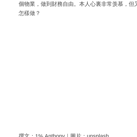
個物業，做到財務自由。本人心裏非常羡慕，但
怎樣做？
撰文：1% Anthony｜圖片：unsplash