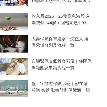
銷債務！憑一句話道出捐款初
衷：加州26萬人接獲免債通知、
一度被誤當詐騙手段
收息股2026｜25隻高息港股 入
場費$1144起＋回報高達9.93
厘！持續更新
人壽保險保單繼承｜受益人 遺
產承辦分別及流程一覽
自願醫保支氣管炎索償｜住院保
障範圍及申請流程一覽
藍十字旅遊保險比較｜智在遊
尊尚 智選 郵輪計劃保障額一覽