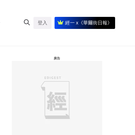
登入
經一 x《華爾街日報》
廣告