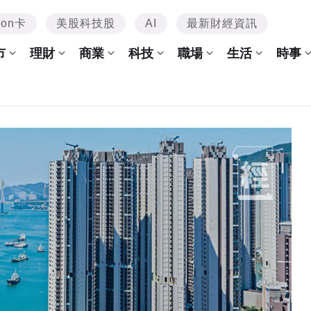
mon卡
美股科技股
AI
最新財經資訊
市
理財
商業
科技
職場
生活
時事