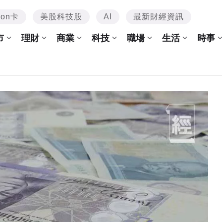
mon卡
美股科技股
AI
最新財經資訊
市
理財
商業
科技
職場
生活
時事