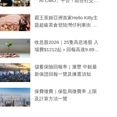
「AI CMO」平台！結合社交聆
聽與廣東話大模型 助中小企數
分鐘生成「貼地」宣傳短片
霸王茶姬亞洲首家Hello Kitty主
題超級茶倉登陸灣仔利東街 推
出首創「伯爵紅茶色」Hello Kitt
y及香港限定特調系列
收息股2026｜25隻高息港股 入
場費$1212起＋回報高達9.89
厘！持續更新
儲蓄保險回報率｜滙豐 中銀最
新保證回報一覽及揀選須知
保費徵費｜保監局徵費率 上限
及計算方法一覽