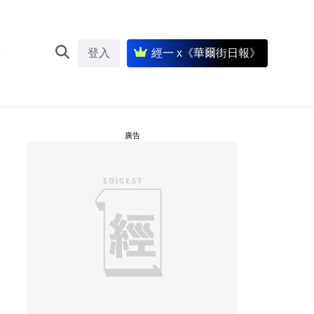
登入
經一 x《華爾街日報》
廣告