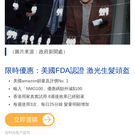
（圖片來源：政府新聞處）
限時優惠：美國FDA認證 激光生髮頭盔
美國amazon鎖量及評價No. 1
輸入「NMG100」優惠碼額外減$100
香港用家真實試用 8週後效果已經顯著
每週使用3次、每日25分鐘 髮量明顯增加
立即選購
資料由客戶提供