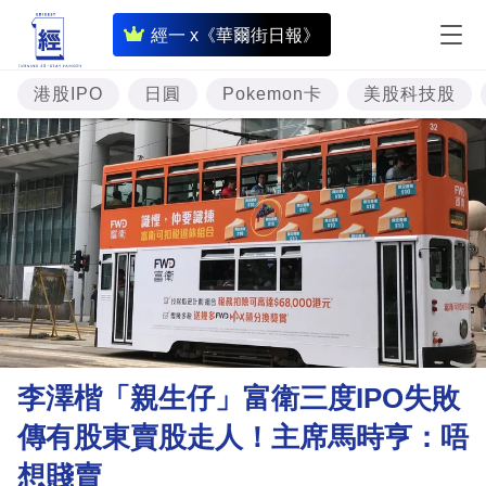
即
經一 x《華爾街日報》
時
財
港股IPO
日圓
Pokemon卡
美股科技股
經
專
題
投
資
樓
市
理
李澤楷「親生仔」富衛三度IPO失敗
財
傳有股東賣股走人！主席馬時亨：唔
商
想賤賣
業