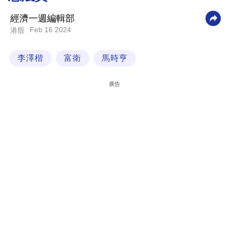
科
經濟一週編輯部
技
Feb 16 2024
港股
職
李澤楷
富衛
馬時亨
場
生
廣告
活
時
事
專
欄
訂
閱
專
區