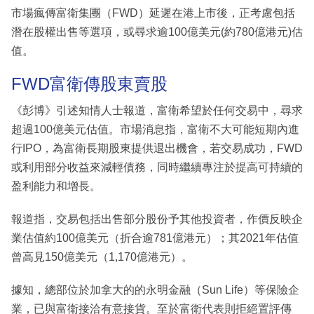
市場瘋傳富衛集團（FWD）延遲在港上市後，正考慮包括
潛在股權出售等選項，或尋求逾100億美元(約780億港元)估
值。
FWD富衛傳股東賣股
《彭博》引述知情人士報道，富衛希望於任何交易中，尋求
超過100億美元估值。市場消息指，富衛不大可能短期內進
行IPO，為富衛長期股東提供退出機會，若交易成功，FWD
或利用部分收益來減輕債務，同時繼續專注於提高可持續的
盈利能力和增長。
報道指，交易包括出售部分股份予其他投資者，作價反映企
業估值約100億美元（折合逾781億港元）；其2021年估值
曾高見150億美元（1,170億港元）。
據知，總部位於加拿大的的永明金融（Sun Life）等保險企
業，已與富衛接洽有意接貨。至於富衛代表則拒絕置評傳