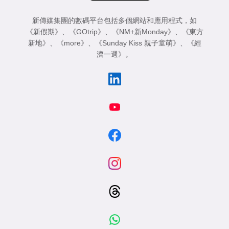
新傳媒集團的數碼平台包括多個網站和應用程式，如
《新假期》
、
《GOtrip》
、
《NM+新Monday》
、
《東方
新地》
、
《more》
、
《Sunday Kiss 親子童萌》
、
《經
濟一週》
。