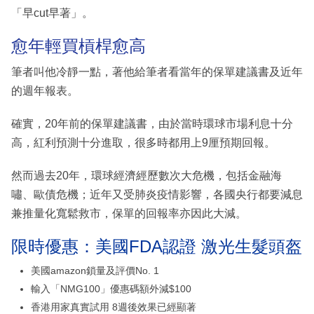
「早cut早著」。
愈年輕買槓桿愈高
筆者叫他冷靜一點，著他給筆者看當年的保單建議書及近年
的週年報表。
確實，20年前的保單建議書，由於當時環球市場利息十分
高，紅利預測十分進取，很多時都用上9厘預期回報。
然而過去20年，環球經濟經歷數次大危機，包括金融海
嘯、歐債危機；近年又受肺炎疫情影響，各國央行都要減息
兼推量化寬鬆救市，保單的回報率亦因此大減。
限時優惠：美國FDA認證 激光生髮頭盔
美國amazon鎖量及評價No. 1
輸入「NMG100」優惠碼額外減$100
香港用家真實試用 8週後效果已經顯著