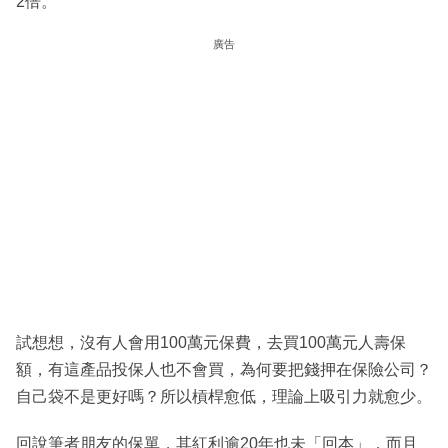
2倍。
廣告
試想想，沒有人會用100萬元保費，去買100萬元人壽保
額，有這產品投保人也不會買，為何要把錢押在保險公司？
自己袋不是更好嗎？所以槓桿愈低，理論上吸引力就愈少。
回說筆者朋友的保單，其紅利逾20年也未「回本」，而且