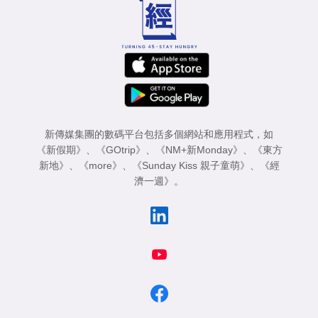
新傳媒集團的數碼平台包括多個網站和應用程式，如
《新假期》
、
《GOtrip》
、
《NM+新Monday》
、
《東方
新地》
、
《more》
、
《Sunday Kiss 親子童萌》
、
《經
濟一週》
。