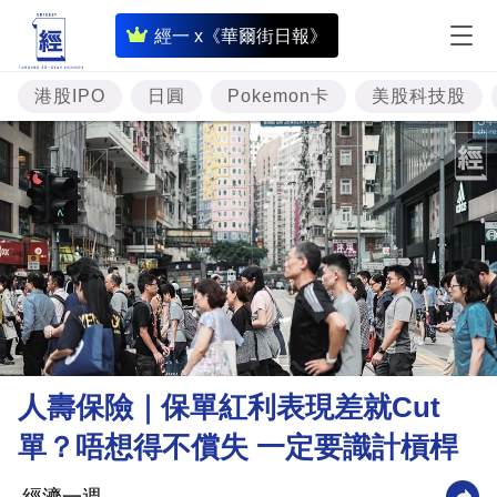
即
經一 x《華爾街日報》
時
財
港股IPO
日圓
Pokemon卡
美股科技股
經
專
題
投
資
樓
市
理
人壽保險｜保單紅利表現差就Cut
財
單？唔想得不償失 一定要識計槓桿
商
業