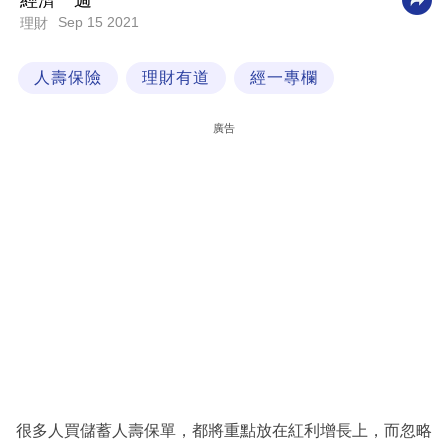
經濟一週
Sep 15 2021
理財
科
技
人壽保險
理財有道
經一專欄
職
場
廣告
生
活
時
事
專
欄
訂
閱
專
很多人買儲蓄人壽保單，都將重點放在紅利增長上，而忽略
區