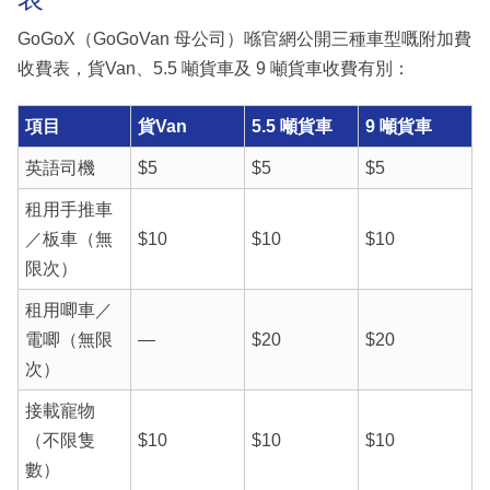
GoGoX（GoGoVan 母公司）喺官網公開三種車型嘅附加費
收費表，貨Van、5.5 噸貨車及 9 噸貨車收費有別：
項目
貨Van
5.5 噸貨車
9 噸貨車
英語司機
$5
$5
$5
租用手推車
／板車（無
$10
$10
$10
限次）
租用唧車／
電唧（無限
—
$20
$20
次）
接載寵物
（不限隻
$10
$10
$10
數）