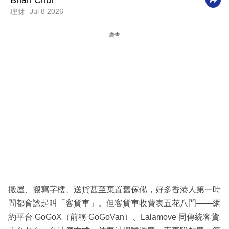
Brian Chui
Jul 8 2026
理財
科
技
廣告
職
場
生
活
時
事
專
欄
訂
搬屋、搬寫字樓、送貨甚至棄置舊傢俬，好多香港人第一時
閱
間都會諗起叫「客貨車」。但客貨車收費表五花八門——網
專
約平台 GoGoX（前稱 GoGoVan）、Lalamove 同傳統客貨
區