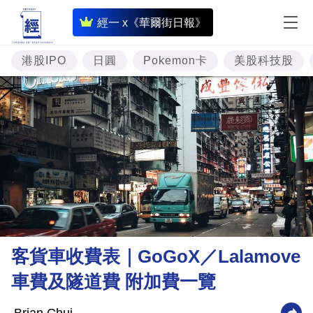
即
經一 x《華爾街日報》
時
財
港股IPO
日圓
Pokemon卡
美股科技股
經
專
題
投
資
樓
市
理
客貨車收費表｜GoGoX／Lalamove
財
車費及隧道費 附加費一覽
商
業