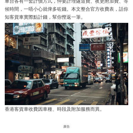
車台各有一套計價方式，仲要計埋隧道費、夜更附加費、等
候時間，一唔小心就俾多咗錢。本文整合官方收費表，話你
知客貨車實際點計錢，幫你慳返一筆。
香港客貨車收費因車種、時段及附加服務而異。
廣告