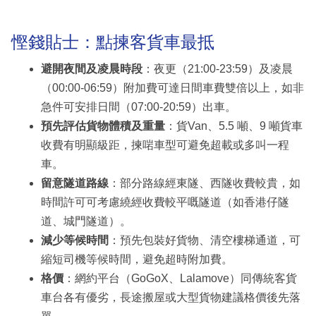
慳錢貼士：點揀客貨車最抵
避開夜間及凌晨時段
：夜更（21:00-23:59）及凌晨
（00:00-06:59）附加費可達日間車費雙倍以上，如非
急件可安排日間（07:00-20:59）出車。
預先評估貨物體積及重量
：貨Van、5.5 噸、9 噸貨車
收費有明顯級距，揀啱車型可避免超載或多叫一程
車。
留意隧道路線
：部分路線經東隧、西隧收費較貴，如
時間許可可考慮繞經收費較平嘅隧道（如香港仔隧
道、城門隧道）。
減少等候時間
：預先包裝好貨物、清空樓梯通道，可
縮短司機等候時間，避免超時附加費。
格價
：網約平台（GoGoX、Lalamove）同傳統客貨
車台各有優劣，長途搬屋或大型貨物建議格價後先落