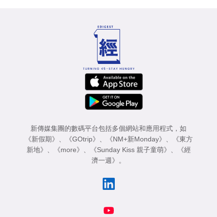
新傳媒集團的數碼平台包括多個網站和應用程式，如
《新假期》
、
《GOtrip》
、
《NM+新Monday》
、
《東方
新地》
、
《more》
、
《Sunday Kiss 親子童萌》
、
《經
濟一週》
。