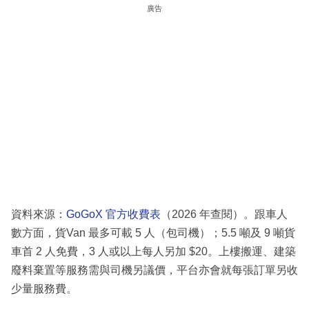
廣告
資料來源：
GoGoX 官方收費表
（2026 年查閱）。跟車人
數方面，貨Van 最多可載 5 人（包司機）；5.5 噸及 9 噸貨
車首 2 人免費，3 人或以上每人另加 $20。上樓搬運、建築
廢料棄置等服務需與司機另議價，平台亦會就每張訂單另收
少量服務費。