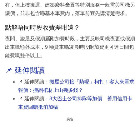
有，但上樓搬運、建築廢料棄置等特別服務一般需與司機另
議價，並非包含喺基本車費內，落單前宜先講清楚需求。
點解唔同時段收費差咁遠？
夜間、凌晨及假期屬附加費時段，主要反映司機夜更或假期
出車嘅額外成本，9 噸貨車喺凌晨時段附加費更可達日間包
鐘費嘅雙倍以上。
📌 延伸閱讀
📌 延伸閱讀：
搬屋公司接「騎呢」柯打！客人來電求
報價：搬副棺材上山幾多錢？
📌 延伸閱讀：
3大巴士公司排隊等加價 善用信用卡
車費回贈抵消加幅
廣告