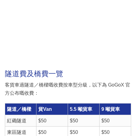
隧道費及橋費一覽
客貨車過隧道／橋樑嘅收費按車型分級，以下為 GoGoX 官
方公布嘅收費：
隧道／橋樑
貨Van
5.5 噸貨車
9 噸貨車
紅磡隧道
$50
$50
$50
東區隧道
$50
$50
$50