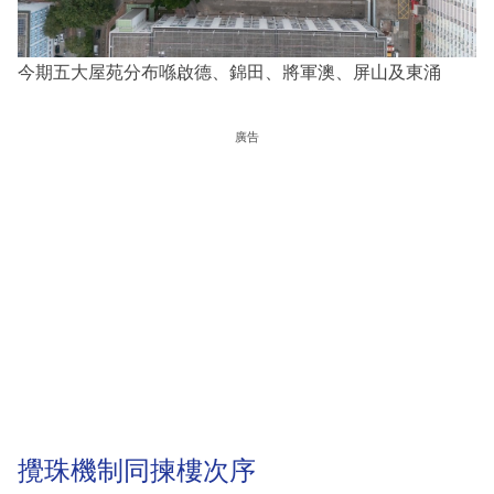
今期五大屋苑分布喺啟德、錦田、將軍澳、屏山及東涌
廣告
攪珠機制同揀樓次序