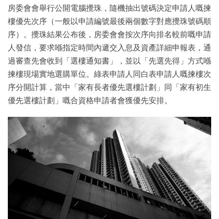
房委會會舉行公開電腦攪珠，隨機抽出號碼決定申請人嘅揀
樓優先次序（一般以申請編號最後兩個數字對應攪珠號碼順
序）。攪珠結果公布後，房委會會按次序向排名較前嘅申請
人發信，要求喺指定時間內遞交入息及資產詳細申報表，通
過審查先會收到「選樓通知書」，並以「先選先得」方式喺
揀樓現場實地選購單位。綠表申請人同白表申請人嘅揀樓次
序分開計算，當中「家有長者優先選樓計劃」同「家有初生
優先選樓計劃」嘅合資格申請者會獲優先安排。