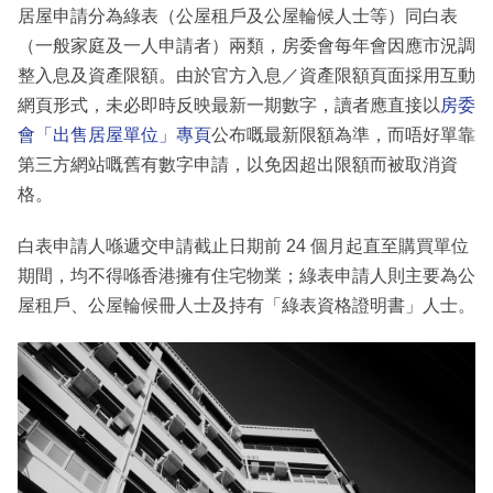
居屋申請分為綠表（公屋租戶及公屋輪候人士等）同白表
（一般家庭及一人申請者）兩類，房委會每年會因應市況調
整入息及資產限額。由於官方入息／資產限額頁面採用互動
網頁形式，未必即時反映最新一期數字，讀者應直接以
房委
會「出售居屋單位」專頁
公布嘅最新限額為準，而唔好單靠
第三方網站嘅舊有數字申請，以免因超出限額而被取消資
格。
白表申請人喺遞交申請截止日期前 24 個月起直至購買單位
期間，均不得喺香港擁有住宅物業；綠表申請人則主要為公
屋租戶、公屋輪候冊人士及持有「綠表資格證明書」人士。