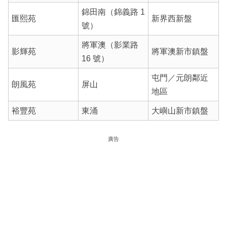
錦田南（錦義路 1
匯熙苑
新界西新盤
號）
將軍澳（影業路
影輝苑
將軍澳新市鎮盤
16 號）
屯門／元朗鄰近
朗風苑
屏山
地區
裕豐苑
東涌
大嶼山新市鎮盤
廣告