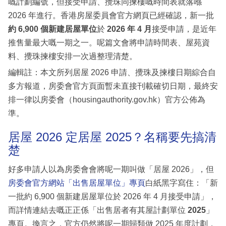
嘅計劃編號，但接受申請、攪珠同揀樓嘅時間表就落喺
2026 年進行。香港房屋委員會官方網頁已經確認，新一批
約 6,900 個新建居屋單位
於
2026 年 4 月
接受申請，是近年
推售量最大嘅一期之一。呢篇文會將申請時間表、屋苑資
料、攪珠揀樓安排一次過整理清楚。
編輯註：本文所列居屋 2026 申請、攪珠及揀樓日期綜合自
多方報道，房委會官方頁面暫未直接刊載確切日期，最終安
排一律以房委會（housingauthority.gov.hk）官方公佈為
準。
居屋 2026 定居屋 2025？名稱要先搞清
楚
好多申請人以為房委會會將呢一期叫做「居屋 2026」，但
房委會官方網站「出售居屋單位」專頁
白紙黑字寫住：「新
一批約 6,900 個新建居屋單位於 2026 年 4 月接受申請」，
而詳情連結去嘅正正係「出售居者有其屋計劃單位
2025
」
專頁。換言之，官方仍然將呢一期歸類做 2025 年度計劃，