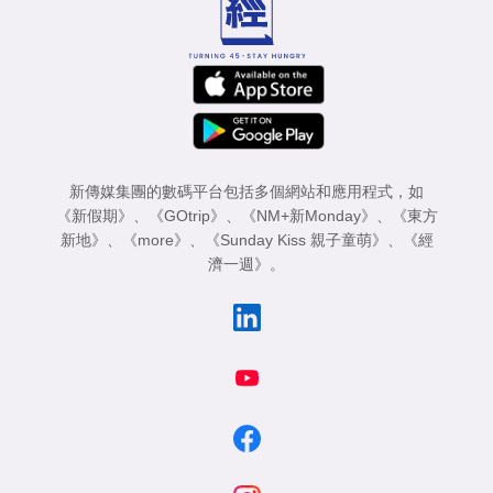
新傳媒集團的數碼平台包括多個網站和應用程式，如
《新假期》
、
《GOtrip》
、
《NM+新Monday》
、
《東方
新地》
、
《more》
、
《Sunday Kiss 親子童萌》
、
《經
濟一週》
。