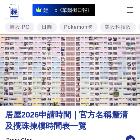
即
經一 x《華爾街日報》
時
財
港股IPO
日圓
Pokemon卡
美股科技股
經
專
題
投
資
樓
市
理
居屋2026申請時間｜官方名稱釐清
財
及攪珠揀樓時間表一覽
商
業