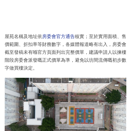
屋苑名稱及地址依
房委會官方通告
核實；至於實用面積、售
價範圍、折扣率等財務數字，各媒體報道略有出入，房委會
截至發稿未有喺官方頁面列出完整價單，建議申請人以揀樓
階段房委會派發嘅正式價單為準，避免以坊間流傳嘅初步數
字做買樓決定。