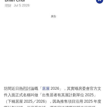
Brian Chui
Jul 5 2026
理財
科
技
廣告
職
場
生
活
時
事
專
欄
訂
坊間近日熱烈討論嘅「
居屋
2026」，其實喺房委會官方文
閱
件入面正式名稱叫做「出售居者有其屋計劃單位 2025」
專
（下稱居屋 2025／2026），因為推售項目沿用 2025 年度
區