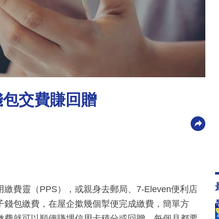
錢包交費賺回贈
費靈（PPS），或親身去郵局、7-Eleven便利店
子錢包繳費，在屋企撳幾個掣便完成繳費，簡單方
繳費就可以順便賺埋信用卡積分或回贈。每個月都要