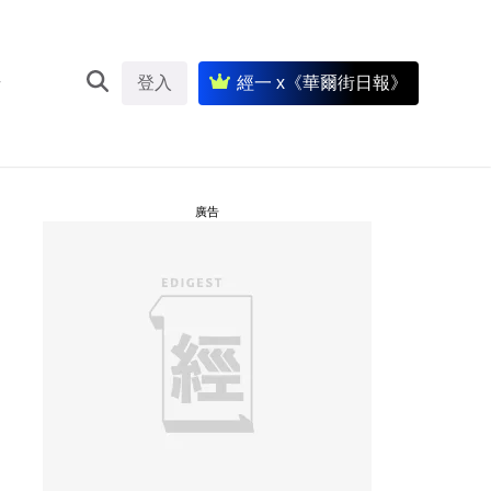
登入
經一 x《華爾街日報》
廣告