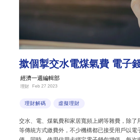
撳個掣交水電煤氣費 電子
經濟一週編輯部
Feb 27 2023
理財
理財解碼
虛擬理財
交水、電、煤氣費和家居寬頻上網等雜費，除了用繳
等傳統方式繳費外，不少機構都已接受用戶以電
便。同時，使用信用卡綁定電子錢包增值，每次