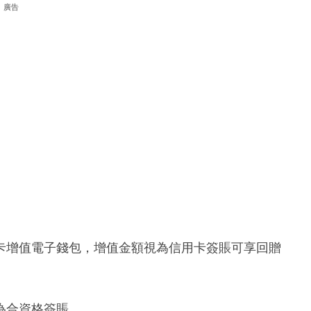
廣告
卡增值電子錢包，增值金額視為信用卡簽賬可享回贈
為合資格簽賬。