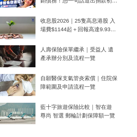
銷債務！憑一句話道出捐款初
衷：加州26萬人接獲免債通知、
一度被誤當詐騙手段
收息股2026｜25隻高息港股 入
場費$1144起＋回報高達9.93
厘！持續更新
人壽保險保單繼承｜受益人 遺
產承辦分別及流程一覽
自願醫保支氣管炎索償｜住院保
障範圍及申請流程一覽
藍十字旅遊保險比較｜智在遊
尊尚 智選 郵輪計劃保障額一覽