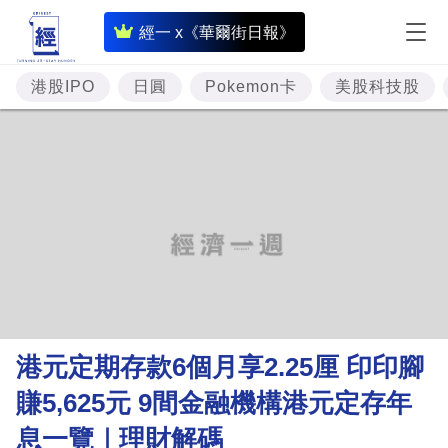
即
經一 x《華爾街日報》
時
財
港股IPO
日圓
Pokemon卡
美股科技股
經
專
題
投
資
樓
市
理
港元定期存款6個月享2.25厘 印印腳
財
賺5,625元 9間金融機構港元定存年
商
息一覽｜理財解碼
業