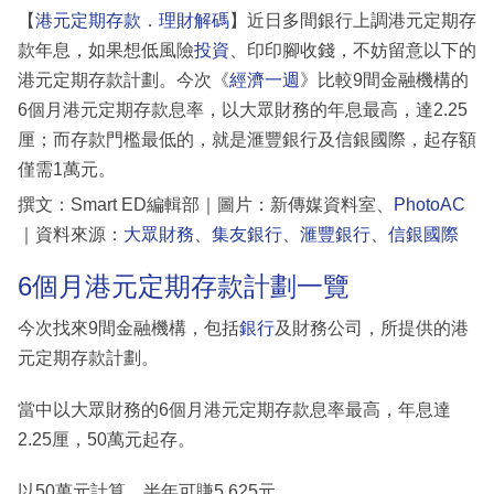
【
港元定期存款
．
理財解碼
】近日多間銀行上調港元定期存
款年息，如果想低風險
投資
、印印腳收錢，不妨留意以下的
港元定期存款計劃。今次《
經濟一週
》比較9間金融機構的
6個月港元定期存款息率，以大眾財務的年息最高，達2.25
厘；而存款門檻最低的，就是滙豐銀行及信銀國際，起存額
僅需1萬元。
撰文：Smart ED編輯部｜圖片：新傳媒資料室、
PhotoAC
｜資料來源：
大眾財務
、
集友銀行
、
滙豐銀行
、
信銀國際
6個月港元定期存款計劃一覽
今次找來9間金融機構，包括
銀行
及財務公司，所提供的港
元定期存款計劃。
當中以大眾財務的6個月港元定期存款息率最高，年息達
2.25厘，50萬元起存。
以50萬元計算，半年可賺5,625元。