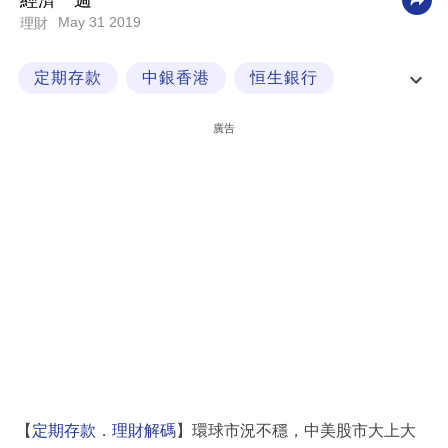
經濟一週
May 31 2019
理財
科
技
定期存款
中銀香港
恒生銀行
職
理財解碼
場
廣告
生
活
時
事
專
欄
訂
閱
專
【
定期存款
．
理財解碼
】環球市況不穩，中美股市大上大
區