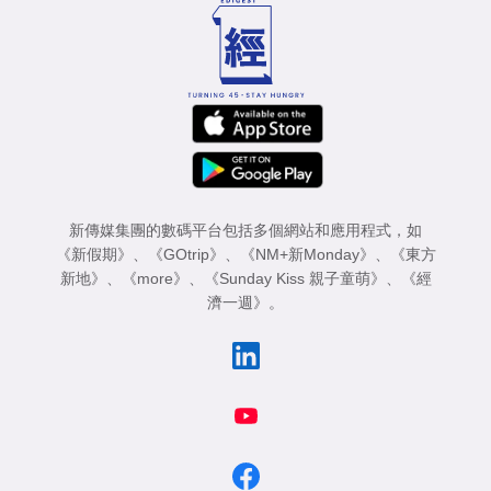
新傳媒集團的數碼平台包括多個網站和應用程式，如
《新假期》
、
《GOtrip》
、
《NM+新Monday》
、
《東方
新地》
、
《more》
、
《Sunday Kiss 親子童萌》
、
《經
濟一週》
。