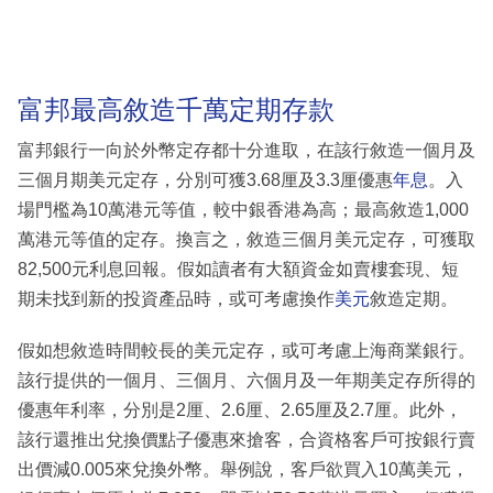
富邦最高敘造千萬定期存款
富邦銀行一向於外幣定存都十分進取，在該行敘造一個月及
三個月期美元定存，分別可獲3.68厘及3.3厘優惠
年息
。入
場門檻為10萬港元等值，較中銀香港為高；最高敘造1,000
萬港元等值的定存。換言之，敘造三個月美元定存，可獲取
82,500元利息回報。假如讀者有大額資金如賣樓套現、短
期未找到新的投資產品時，或可考慮換作
美元
敘造定期。
假如想敘造時間較長的美元定存，或可考慮上海商業銀行。
該行提供的一個月、三個月、六個月及一年期美定存所得的
優惠年利率，分別是2厘、2.6厘、2.65厘及2.7厘。此外，
該行還推出兌換價點子優惠來搶客，合資格客戶可按銀行賣
出價減0.005來兌換外幣。舉例說，客戶欲買入10萬美元，