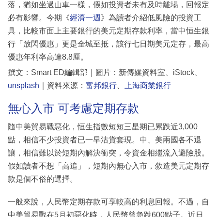
落，猶如坐過山車一樣，假如投資者未有及時離場，回報定
必有影響。今期《
經濟一週
》為讀者介紹低風險的投資工
具，比較市面上主要銀行的美元定期存款利率，當中恒生銀
行「放閃優惠」更是全城至抵，該行七日期美元定存，最高
優惠年利率高達8.8厘。
撰文：Smart ED編輯部｜圖片：新傳媒資料室、iStock、
unsplash
｜資料來源：
富邦銀行
、
上海商業銀行
無心入市 可考慮定期存款
隨中美貿易戰惡化，恒生指數短短三星期已累跌近3,000
點，相信不少投資者已一早沽貨套現。中、美兩國各不退
讓，相信難以於短期內解決衝突，令資金相繼流入避險股。
假如讀者不想「高追」，短期內無心入市，敘造美元定期存
款是個不俗的選擇。
一般來說，人民幣定期存款可享較高的利息回報。不過，自
中美貿易戰在5月初惡化時，人民幣曾急跌600點子。近日