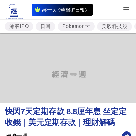
即
經一 x《華爾街日報》
時
財
港股IPO
日圓
Pokemon卡
美股科技股
經
專
題
投
資
樓
市
理
快閃7天定期存款 8.8厘年息 坐定定
財
收錢｜美元定期存款｜理財解碼
商
業