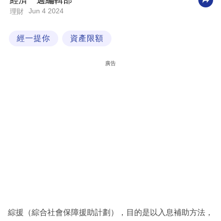
經濟一週編輯部
Jun 4 2024
理財
科
技
經一提你
資產限額
職
場
廣告
生
活
時
事
專
欄
訂
閱
專
綜援（綜合社會保障援助計劃），目的是以入息補助方法，
區