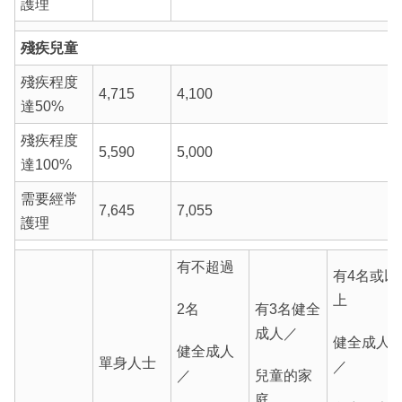
護理
殘疾兒童
殘疾程度
4,715
4,100
達50%
殘疾程度
5,590
5,000
達100%
需要經常
7,645
7,055
護理
有不超過
有4名或以
上
2名
有3名健全
成人／
健全成人
健全成人
單身人士
／
／
兒童的家
庭