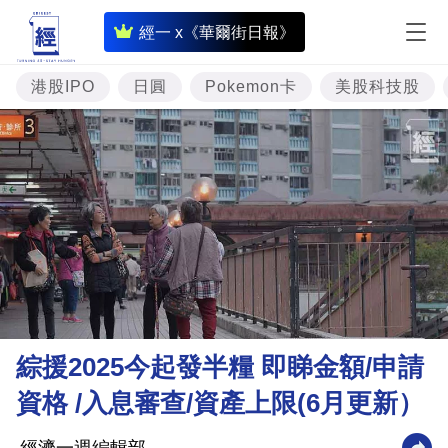
即
經一 x《華爾街日報》
時
財
港股IPO
日圓
Pokemon卡
美股科技股
經
專
題
投
資
樓
市
理
綜援2025今起發半糧 即睇金額/申請
財
資格 /入息審查/資產上限(6月更新）
商
業