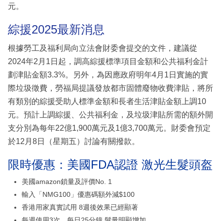
元。
綜援2025最新消息
根據勞工及福利局向立法會財委會提交的文件，建議從
2024年2月1日起，調高綜援標準項目金額和公共福利金計
劃津貼金額3.3%。另外，為因應政府明年4月1日實施的實
際垃圾徵費，勞福局提議發放都市固體廢物收費津貼，將所
有類別的綜援受助人標準金額和長者生活津貼金額上調10
元。預計上調綜援、公共福利金，及垃圾津貼所需的額外開
支分別為每年22億1,900萬元及1億3,700萬元。財委會預定
於12月8日（星期五）討論有關撥款。
限時優惠：美國FDA認證 激光生髮頭盔
美國amazon鎖量及評價No. 1
輸入「NMG100」優惠碼額外減$100
香港用家真實試用 8週後效果已經顯著
每週使用3次、每日25分鐘 髮量明顯增加