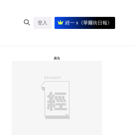
登入
經一 x《華爾街日報》
廣告