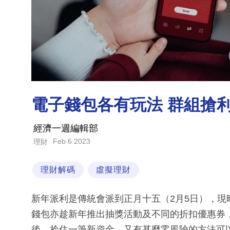
電子錢包各有玩法 群組搶
經濟一週編輯部
Feb 6 2023
理財
理財解碼
虛擬理財
新年派利是傳統會派到正月十五（2月5日），
錢包亦趁新年推出抽獎活動及不同的折扣優惠券
後，拎住一筆新資金，又有甚麼零風險的方法可