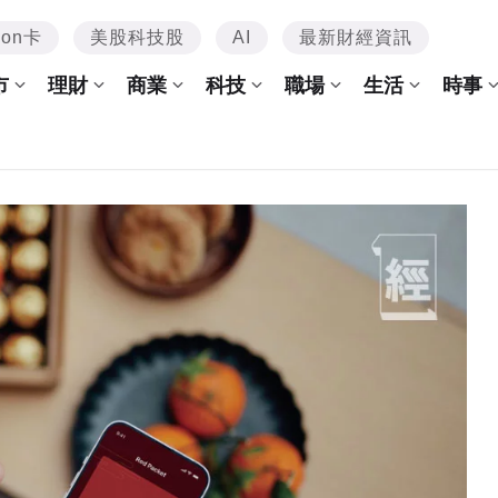
mon卡
美股科技股
AI
最新財經資訊
市
理財
商業
科技
職場
生活
時事