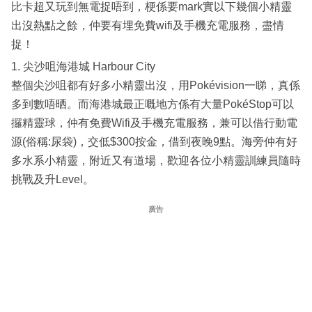
比卡超又玩到無電捉唔到，梗係要mark實以下幾個小精靈
出沒熱點之餘，仲要有埋免費wifi及手機充電服務，盡情
捉！
1. 尖沙咀海港城 Harbour City
整個尖沙咀都有好多小精靈出沒，用Pokévision一睇，真係
多到數唔晒。而海港城最正嘅地方係有大量PokéStop可以
攞精靈球，仲有免費Wifi及手機充電服務，兼可以借行動電
源(俗稱:尿袋)，交低$300按金，借到夜晚9點。海旁仲有好
多水系小精靈，附近又有道場，歡迎各位小精靈訓練員隨時
挑戰及升Level。
廣告