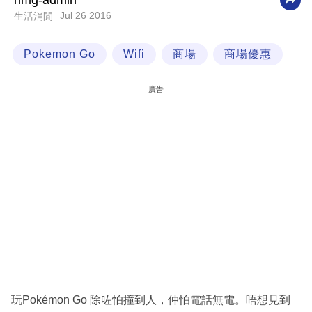
nmg-admin
Jul 26 2016
生活消閒
科
技
Pokemon Go
Wifi
商場
商場優惠
職
場
廣告
生
活
時
事
專
欄
訂
閱
專
玩Pokémon Go 除咗怕撞到人，仲怕電話無電。唔想見到
區