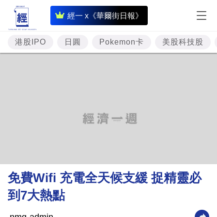
即
經一 x《華爾街日報》
時
財
港股IPO
日圓
Pokemon卡
美股科技股
經
專
題
投
資
樓
市
理
免費Wifi 充電全天候支緩 捉精靈必
財
到7大熱點
商
業