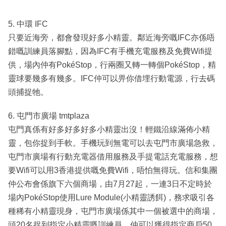
5. 中環 IFC
只要近海旁，都會發現好多小精靈。鄰近海旁嘅IFC亦係唔
錯嘅訓練員落腳點，因為IFC有手機充電服務及免費Wifi提
供，場內仲有PokéStop，行兩圈又轉一轉個PokéStop，精
靈球要幾多有幾多。IFC仲可以畀你借埋行動電源，行去碼
頭捕捉牠。
6. 屯門市廣場 tmtplaza
屯門真係有好多好多好多小精靈出沒！輕鐵沿線滿佈小精
靈，包你捉到手軟。手機玩到無電可以去屯門市廣場急救，
屯門市廣場有行動充電器借用服務及手提電話充電服務，想
要Wifi可以用3香港提供嘅免費Wifi，唔怕無得玩。信和集團
仲公布會係旗下六個商場，由7月27起，一連3日不定時於
場內PokéStop使用Lure Module(小精靈誘餌)，務求吸引各
種稀有小精靈現身，屯門市廣場係其中一個被選中的商場，
頭20名捉到指定小精靈嘅訓練員，仲可以獲得指定商戶50