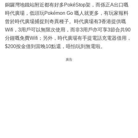
銅鑼灣地鐵站附近都有好多PokéStop架，而係正A出口嘅
時代廣場，低頭玩Pokémon Go 嘅人就更多，有玩家報料
曾於時代廣場捕捉到奇異種子。時代廣場有3香港提供嘅
Wifi，3用戶可以無限次使用，而非3用戶亦可享3節合共90
分鐘嘅免費Wifi；另外，時代廣場有手提電話充電器借用，
$200按金借到當晚10點還，唔怕玩到無電啦。
廣告