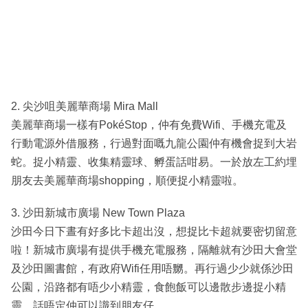
2. 尖沙咀美麗華商場 Mira Mall
美麗華商場一樣有PokéStop，仲有免費Wifi、手機充電及
行動電源外借服務，行過對面嘅九龍公園仲有機會捉到大岩
蛇。捉小精靈、收集精靈球、孵蛋話咁易。一於放左工約埋
朋友去美麗華商場shopping，順便捉小精靈啦。
3. 沙田新城市廣場 New Town Plaza
沙田今日下晝有好多比卡超出沒，想捉比卡超就要密切留意
啦！新城市廣場有提供手機充電服務，隔離就有沙田大會堂
及沙田圖書館，有政府Wifi任用唔嬲。再行過少少就係沙田
公園，沿路都有唔少小精靈，食飽飯可以邊散步邊捉小精
靈，話唔定仲可以識到朋友仔。