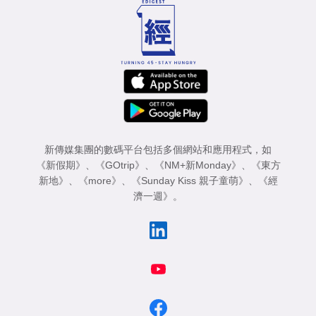
新傳媒集團的數碼平台包括多個網站和應用程式，如
《新假期》
、
《GOtrip》
、
《NM+新Monday》
、
《東方
新地》
、
《more》
、
《Sunday Kiss 親子童萌》
、
《經
濟一週》
。