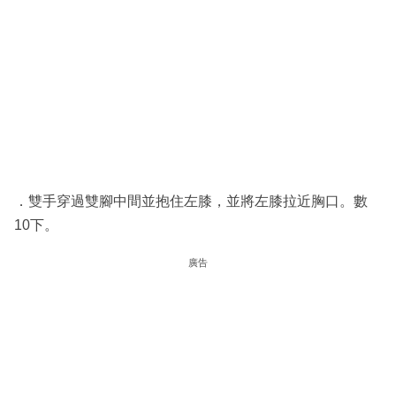
．雙手穿過雙腳中間並抱住左膝，並將左膝拉近胸口。數
10下。
廣告