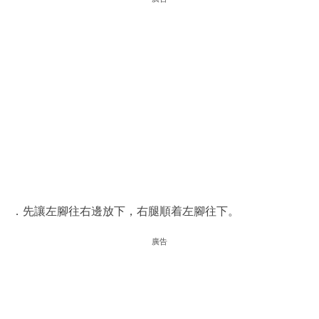
．先讓左腳往右邊放下，右腿順着左腳往下。
廣告