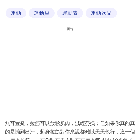
科
運動
運動員
運動表
運動飲品
技
職
廣告
場
生
活
時
事
專
欄
訂
閱
無可置疑，拉筋可以放鬆肌肉，減輕勞損；但如果你真的真
專
的是懶到出汁，起身拉筋對你來說都難以天天執行，這一個
區