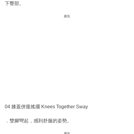
下臀部。
廣告
04 膝蓋併攏搖擺 Knees Together Sway
．雙腳彎起，感到舒服的姿勢。
廣告