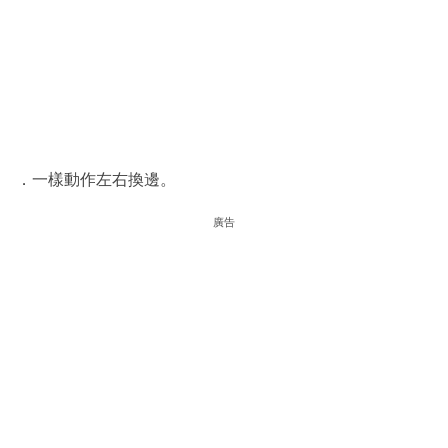
．一樣動作左右換邊。
廣告