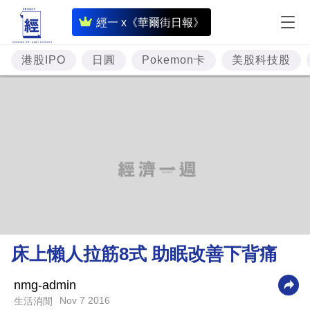
即
經一 x《華爾街日報》
時
財
港股IPO
日圓
Pokemon卡
美股科技股
經
專
題
投
資
樓
市
理
床上懶人拉筋8式 助眠改善下背痛
財
商
nmg-admin
Nov 7 2016
生活消閒
業