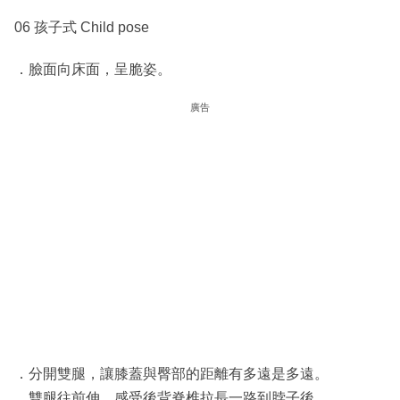
06 孩子式 Child pose
．臉面向床面，呈脆姿。
廣告
．分開雙腿，讓膝蓋與臀部的距離有多遠是多遠。
．雙腿往前伸，感受後背脊椎拉長一路到脖子後。