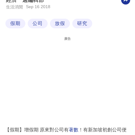
經濟一週編輯部
Sep 16 2018
生活消閒
科
技
假期
公司
放假
研究
職
場
廣告
生
活
時
事
專
欄
訂
閱
專
【假期】增假期 原來對公司有
著數
！有新加坡初創公司便
區