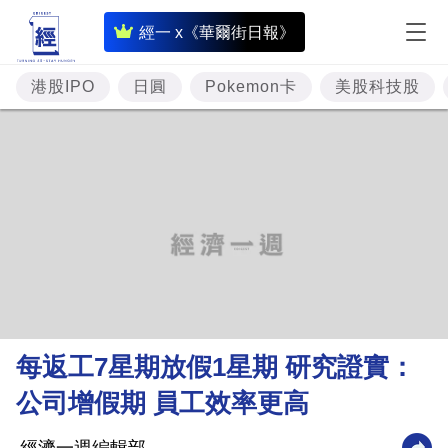
即
經一 x《華爾街日報》
時
財
港股IPO
日圓
Pokemon卡
美股科技股
經
專
題
投
資
樓
市
理
每返工7星期放假1星期 研究證實：
財
公司增假期 員工效率更高
商
業