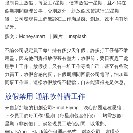
強制員工放假，每返工7星期，便需放假一星期，且不得在
假期期間處理公事，否則處分。新放假政䇿試行12星期
後，公司發現員工們無論在工作滿足感、創意、效率均有所
提升。
撰文：Moneysmart ｜圖片：unsplash
不論公司規定員工每年擁有多少天年假，許多打工仔都不敢
用盡，因為他們覺得放假甚有壓力，放假前，要日夜趕工處
理手上工作；放假後，又有一堆工作等着自己，甚至有些勤
力員工，放假會感內疚，在假期期間回覆公司電郵，怕加重
同事工作量，這樣放假放得不輕鬆，自未能獲得充足休息。
放假禁用 通訊軟件講工作
來自新加坡的初創公司SimpliFlying，決心顛覆這種思維，
下令員工們每工作7星期（每星期包含例假），均需放假1
星期（非例假）。倘發現員工放假期間，以電郵、
WhatsApp、Slack等任何通訊形式，聯絡公司，處理公