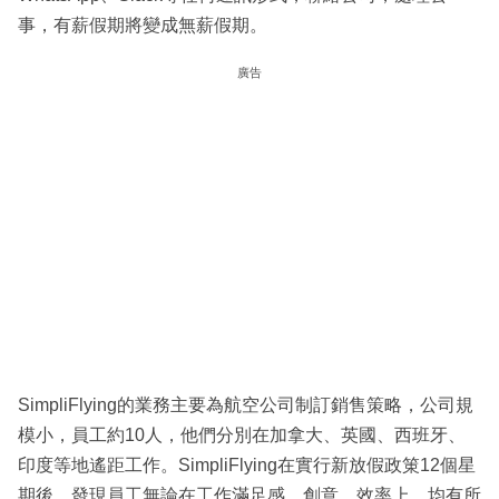
事，有薪假期將變成無薪假期。
廣告
SimpliFlying的業務主要為航空公司制訂銷售策略，公司規
模小，員工約10人，他們分別在加拿大、英國、西班牙、
印度等地遙距工作。SimpliFlying在實行新放假政䇿12個星
期後，發現員工無論在工作滿足感、創意、效率上，均有所