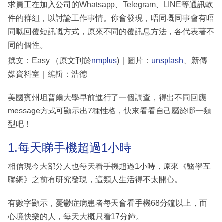
求員工在加入公司的Whatsapp、Telegram、LINE等通訊軟
件的群組，以討論工作事情。你會發現，唔同嘅同事會有唔
同嘅回覆短訊嘅方式，原來不同的覆訊息方法，各代表著不
同的個性。
撰文：Easy （原文刊於
nmplus
)｜圖片：
unsplash
、新傳
媒資料室｜編輯：浩德
美國賓州坦普爾大學早前進行了一個調查，得出不同回應
message方式可顯示出7種性格，快來看看自己屬於哪一類
型吧！
1.每天睇手機超過1小時
相信現今大部分人也每天看手機超過1小時，原來《醫學互
聯網》之前有研究發現，這類人生活得不太開心。
有數字顯示，憂鬱症病患者每天會看手機68分鐘以上，而
心境快樂的人，每天大概只看17分鐘。