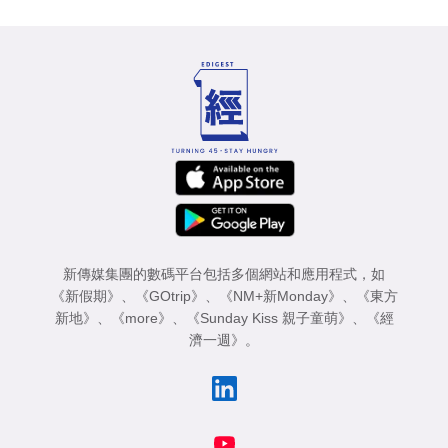
新傳媒集團的數碼平台包括多個網站和應用程式，如
《新假期》
、
《GOtrip》
、
《NM+新Monday》
、
《東方
新地》
、
《more》
、
《Sunday Kiss 親子童萌》
、
《經
濟一週》
。