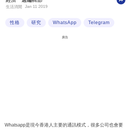
經濟一週編輯部
Jan 11 2019
生活消閒
科
技
性格
研究
WhatsApp
Telegram
職
場
廣告
生
活
時
事
專
欄
訂
閱
專
Whatsapp是現今香港人主要的通訊模式，很多公司也會要
區