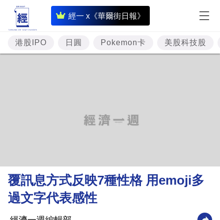
即
經一 x《華爾街日報》
時
財
港股IPO
日圓
Pokemon卡
美股科技股
經
專
題
投
資
樓
市
理
覆訊息方式反映7種性格 用emoji多
財
過文字代表感性
商
業