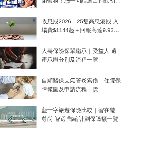
銷債務！憑一句話道出捐款初
衷：加州26萬人接獲免債通知、
一度被誤當詐騙手段
收息股2026｜25隻高息港股 入
場費$1144起＋回報高達9.93
厘！持續更新
人壽保險保單繼承｜受益人 遺
產承辦分別及流程一覽
自願醫保支氣管炎索償｜住院保
障範圍及申請流程一覽
藍十字旅遊保險比較｜智在遊
尊尚 智選 郵輪計劃保障額一覽