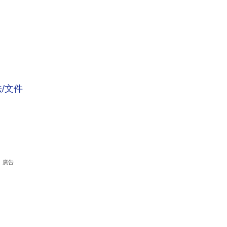
法/文件
廣告