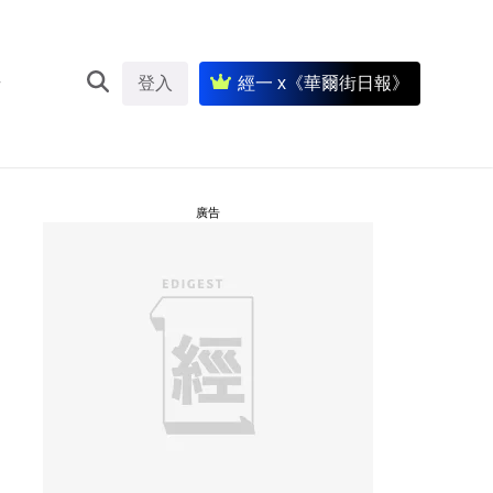
登入
經一 x《華爾街日報》
廣告