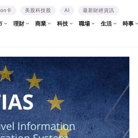
mon卡
美股科技股
AI
最新財經資訊
市
理財
商業
科技
職場
生活
時事