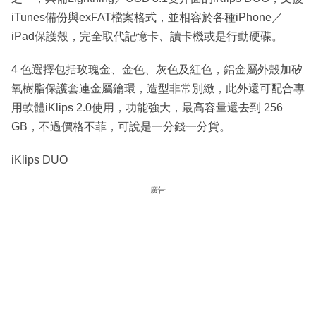
iTunes備份與exFAT檔案格式，並相容於各種iPhone／
iPad保護殼，完全取代記憶卡、讀卡機或是行動硬碟。
4 色選擇包括玫瑰金、金色、灰色及紅色，鋁金屬外殼加矽
氧樹脂保護套連金屬鑰環，造型非常別緻，此外還可配合專
用軟體iKlips 2.0使用，功能強大，最高容量還去到 256
GB，不過價格不菲，可說是一分錢一分貨。
iKlips DUO
廣告