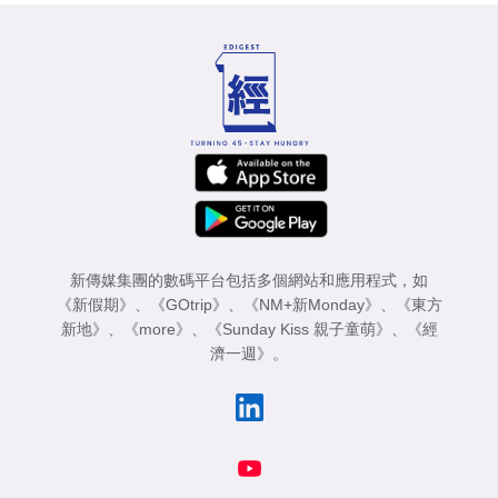
新傳媒集團的數碼平台包括多個網站和應用程式，如
《新假期》
、
《GOtrip》
、
《NM+新Monday》
、
《東方
新地》
、
《more》
、
《Sunday Kiss 親子童萌》
、
《經
濟一週》
。