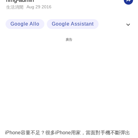
nmg-admin
Aug 29 2016
生活消閒
科
技
Google Allo
Google Assistant
職
Google Search
Google Trend
場
廣告
生
活
時
事
專
欄
訂
閱
專
iPhone容量不足？很多iPhone用家，當面對手機不斷彈出
區