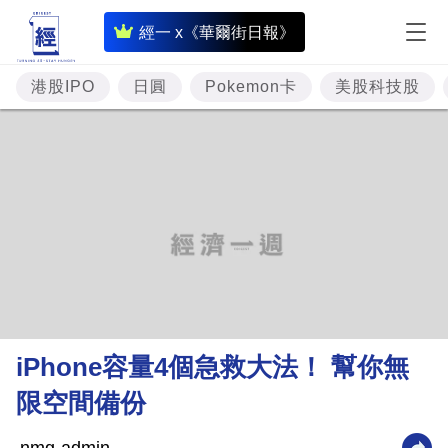
即
經一 x《華爾街日報》
時
財
港股IPO
日圓
Pokemon卡
美股科技股
經
專
題
投
資
樓
市
理
iPhone容量4個急救大法！ 幫你無
財
限空間備份
商
業