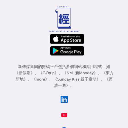
新傳媒集團的數碼平台包括多個網站和應用程式，如
《新假期》
、
《GOtrip》
、
《NM+新Monday》
、
《東方
新地》
、
《more》
、
《Sunday Kiss 親子童萌》
、
《經
濟一週》
。