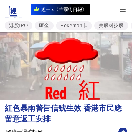
即
經一 x《華爾街日報》
時
財
港股IPO
匯金
Pokemon卡
美股科技股
經
專
題
投
資
樓
市
理
紅色暴雨警告信號生效 香港市民應
財
留意返工安排
商
業