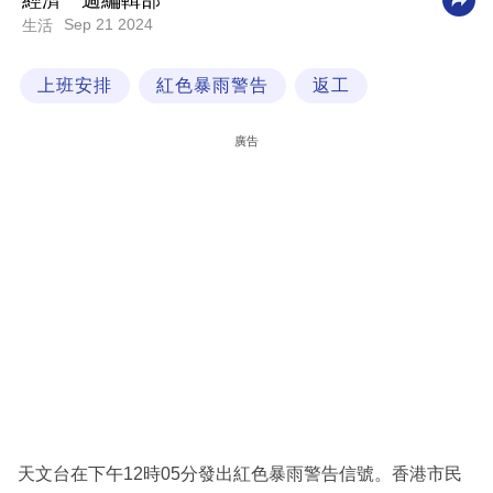
經濟一週編輯部
Sep 21 2024
生活
科
技
上班安排
紅色暴雨警告
返工
職
場
廣告
生
活
時
事
專
欄
訂
閱
專
天文台在下午12時05分發出紅色暴雨警告信號。香港市民
區