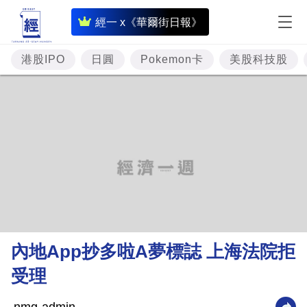
即
經一 x《華爾街日報》
時
財
港股IPO
日圓
Pokemon卡
美股科技股
經
專
題
投
資
樓
市
理
內地App抄多啦A夢標誌 上海法院拒
財
受理
商
業