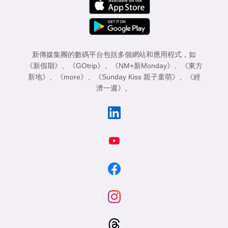
新傳媒集團的數碼平台包括多個網站和應用程式，如
《新假期》
、
《GOtrip》
、
《NM+新Monday》
、
《東方
新地》
、
《more》
、
《Sunday Kiss 親子童萌》
、
《經
濟一週》
。