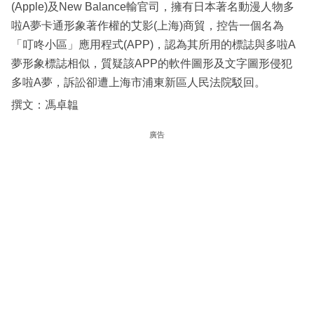
(Apple)及New Balance輸官司，擁有日本著名動漫人物多
啦A夢卡通形象著作權的艾影(上海)商貿，控告一個名為
「叮咚小區」應用程式(APP)，認為其所用的標誌與多啦A
夢形象標誌相似，質疑該APP的軟件圖形及文字圖形侵犯
多啦A夢，訴訟卻遭上海市浦東新區人民法院駁回。
撰文：馮卓韞
廣告