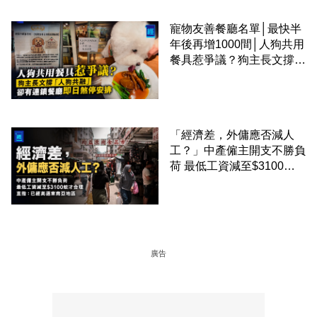
寵物友善餐廳名單│最快半
年後再增1000間│人狗共用
餐具惹爭議？狗主長文撐
「人狗共融」 卻有連鎖餐
廳即日煞停安排
「經濟差，外傭應否減人
工？」中產僱主開支不勝負
荷 最低工資減至$3100蚊
才合理：已經高過東南亞地
區
廣告