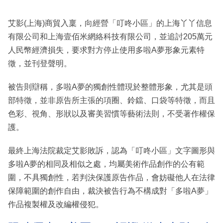
艾影(上海)商貿入稟，向經營「叮咚小區」的上海丫丫信息
有限公司和上海壹佰米網絡科技有限公司，並追討205萬元
人民幣經濟損失，要求對方停止使用多啦A夢形象元素特
徵，並刊登聲明。
被告則辯稱，多啦A夢的獨創性體現於整體形象，尤其是頭
部特徵，並非原告所主張的項圈、鈴鐺、口袋等特徵，而且
色彩、視角、形狀以及審美習慣等藝術法則，不受著作權保
護。
最終上海法院裁定艾影敗訴，認為「叮咚小區」文字圖形與
多啦A夢的相同及相似之處，均屬美術作品創作的公有範
圍，不具獨創性，若判決保護原告作品，會妨礙他人在法律
保障範圍的創作自由，裁決被告行為不構成對「多啦A夢」
作品複製權及改編權侵犯。