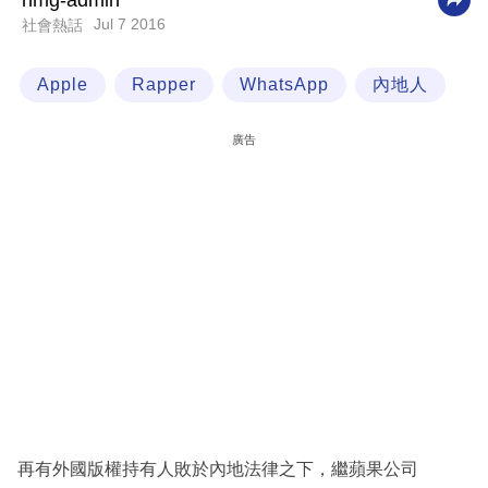
nmg-admin
Jul 7 2016
社會熱話
科
技
Apple
Rapper
WhatsApp
內地人
職
場
廣告
生
活
時
事
專
欄
訂
閱
專
再有外國版權持有人敗於內地法律之下，繼蘋果公司
區