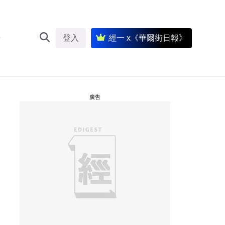
登入
經一 x《華爾街日報》
廣告