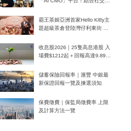
「AI CMO」平台！結合社交聆
聽與廣東話大模型 助中小企數
分鐘生成「貼地」宣傳短片
霸王茶姬亞洲首家Hello Kitty主
題超級茶倉登陸灣仔利東街 推
出首創「伯爵紅茶色」Hello Kitt
y及香港限定特調系列
收息股2026｜25隻高息港股 入
場費$1212起＋回報高達9.89
厘！持續更新
儲蓄保險回報率｜滙豐 中銀最
新保證回報一覽及揀選須知
保費徵費｜保監局徵費率 上限
及計算方法一覽