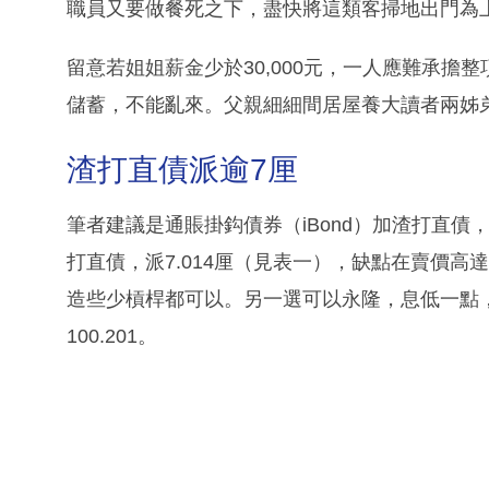
職員又要做餐死之下，盡快將這類客掃地出門為
留意若姐姐薪金少於30,000元，一人應難承
儲蓄，不能亂來。父親細細間居屋養大讀者兩姊
渣打直債派逾7厘
筆者建議是通賬掛鈎債券（iBond）加渣打直債
打直債，派7.014厘（見表一），缺點在賣價高
造些少槓桿都可以。另一選可以永隆，息低一點，
100.201。