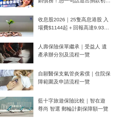
銷債務！憑一句話道出捐款初
衷：加州26萬人接獲免債通知、
一度被誤當詐騙手段
收息股2026｜25隻高息港股 入
場費$1144起＋回報高達9.93
厘！持續更新
人壽保險保單繼承｜受益人 遺
產承辦分別及流程一覽
自願醫保支氣管炎索償｜住院保
障範圍及申請流程一覽
藍十字旅遊保險比較｜智在遊
尊尚 智選 郵輪計劃保障額一覽