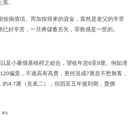
上策。
擔整項按揭債項。而加按得來的資金，當然是老父的辛苦
弟已好辛苦，一旦將儲蓄丟失，罪咎感是一世的。
，以及小量債基槓桿之組合，望收年息6至8厘。例如渣
達120偏貴，不過高有高賣，更何況成7厘息不愁無客，
約4.7厘（見表二），但四至五年後到期，賣價
廣告