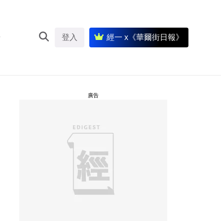
登入
經一 x《華爾街日報》
廣告