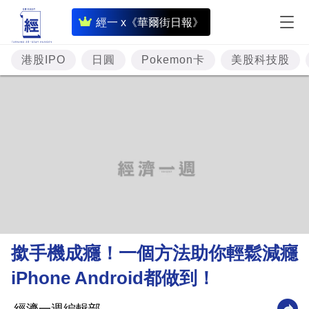
即
經一 x《華爾街日報》
時
財
港股IPO
日圓
Pokemon卡
美股科技股
經
專
題
投
資
樓
市
理
撳手機成癮！一個方法助你輕鬆減癮
財
iPhone Android都做到！
商
業