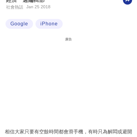
經濟一週編輯部
Jan 25 2018
社會熱話
科
技
Google
iPhone
職
場
廣告
生
活
時
事
專
欄
訂
閱
專
相信大家只要有空餘時間都會滑手機，有時只為解悶或避開
區