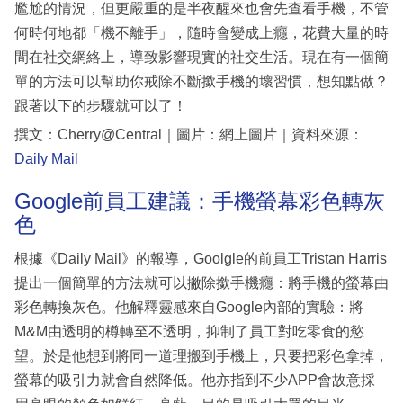
尷尬的情況，但更嚴重的是半夜醒來也會先查看手機，不管
何時何地都「機不離手」，隨時會變成上癮，花費大量的時
間在社交網絡上，導致影響現實的社交生活。現在有一個簡
單的方法可以幫助你戒除不斷撳手機的壞習慣，想知點做？
跟著以下的步驟就可以了！
撰文：Cherry@Central｜圖片：網上圖片｜資料來源：
Daily Mail
Google前員工建議：手機螢幕彩色轉灰
色
根據《Daily Mail》的報導，Goolgle的前員工Tristan Harris
提出一個簡單的方法就可以撇除撳手機癮：將手機的螢幕由
彩色轉換灰色。他解釋靈感來自Google內部的實驗：將
M&M由透明的樽轉至不透明，抑制了員工對吃零食的慾
望。於是他想到將同一道理搬到手機上，只要把彩色拿掉，
螢幕的吸引力就會自然降低。他亦指到不少APP會故意採