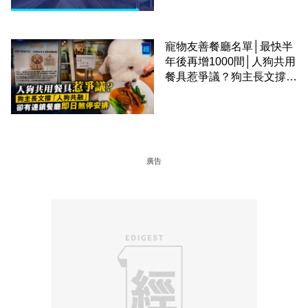
寵物友善餐廳名單│最快半
年後再增1000間│人狗共用
餐具惹爭議？狗主長文撐
「人狗共融」 卻有連鎖餐
廳即日煞停安排
廣告