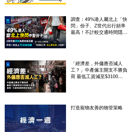
調查：49%港人屬北上「快
閃」份子、Z世代出行頻率
最高！不計較交通時間隱形
成本 跨境擁抱大灣區生活
圈
「經濟差，外傭應否減人
工？」中產僱主開支不勝負
荷 最低工資減至$3100蚊
才合理：已經高過東南亞地
區
打造寵物友善的物管策略