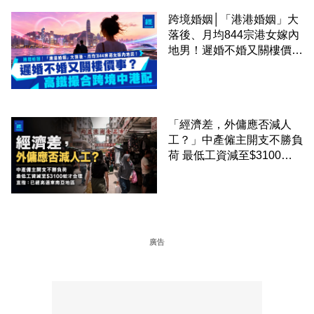
跨境婚姻│「港港婚姻」大
落後、月均844宗港女嫁內
地男！遲婚不婚又關樓價
事？高鐵撮合跨境中港配
「經濟差，外傭應否減人
工？」中產僱主開支不勝負
荷 最低工資減至$3100蚊
才合理：已經高過東南亞地
區
廣告