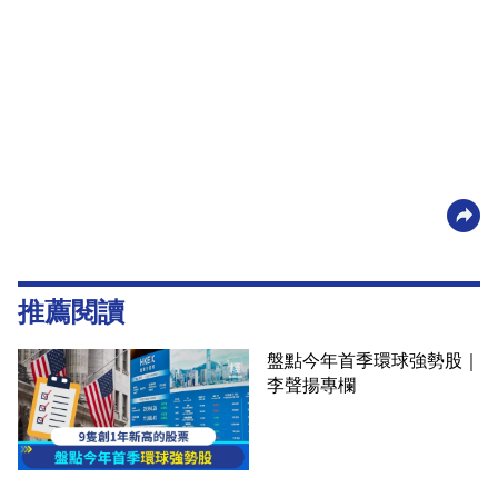
推薦閱讀
盤點今年首季環球強勢股｜
李聲揚專欄