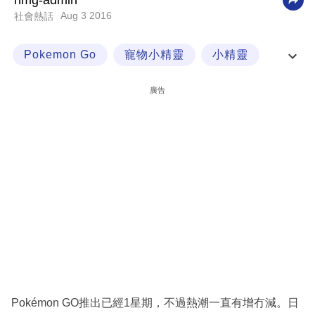
nmg-admin
Aug 3 2016
社會熱話
科
技
Pokemon Go
寵物小精靈
小精靈
職
小精靈訓練員
場
廣告
生
活
時
事
專
欄
訂
閱
專
Pokémon GO推出已經1星期，不過熱潮一直有增冇減。日
區