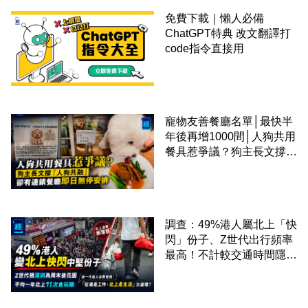
免費下載｜懶人必備
ChatGPT特典 改文翻譯打
code指令直接用
寵物友善餐廳名單│最快半
年後再增1000間│人狗共用
餐具惹爭議？狗主長文撐
「人狗共融」 卻有連鎖餐
廳即日煞停安排
調查：49%港人屬北上「快
閃」份子、Z世代出行頻率
最高！不計較交通時間隱形
成本 跨境擁抱大灣區生活
圈