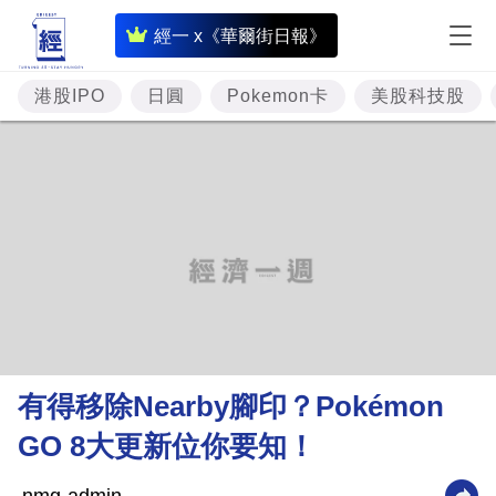
即
經一 x《華爾街日報》
時
財
港股IPO
日圓
Pokemon卡
美股科技股
經
專
題
投
資
樓
市
理
有得移除Nearby腳印？Pokémon
財
GO 8大更新位你要知！
商
業