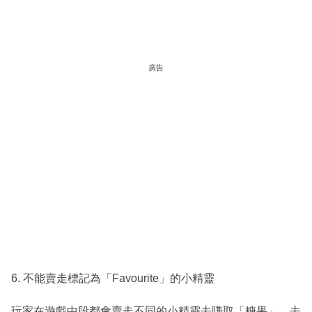
廣告
6. 不能賣走標記為「Favourite」的小精靈
玩家在遊戲中段都會賣走不同的小精靈去賺取「糖果」，去