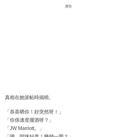
廣告
真相在她派帖時揭曉。
「恭喜晒你！好突然呀！」
「你係邊度擺酒呀？」
「JW Marriott。」
「嘩，咁咪好貴！幾錢一圍？」