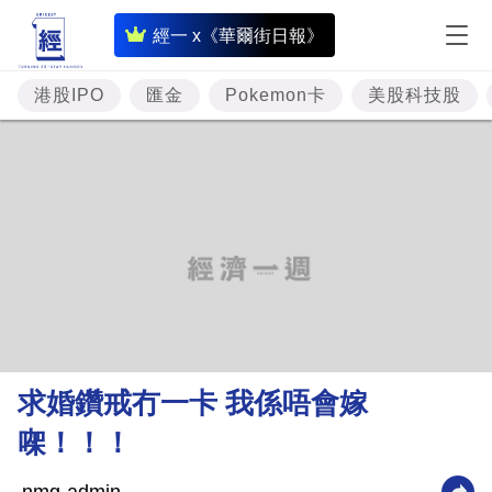
即
經一 x《華爾街日報》
時
財
港股IPO
匯金
Pokemon卡
美股科技股
經
專
題
投
資
樓
市
理
求婚鑽戒冇一卡 我係唔會嫁
財
㗎！！！
商
業