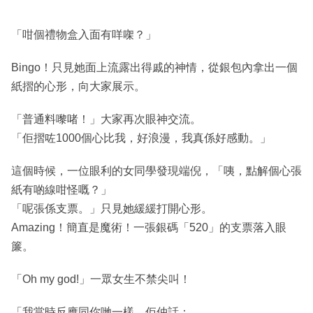
「咁個禮物盒入面有咩㗎？」
Bingo！只見她面上流露出得戚的神情，從銀包內拿出一個
紙摺的心形，向大家展示。
「普通料嚟啫！」大家再次眼神交流。
「佢摺咗1000個心比我，好浪漫，我真係好感動。」
這個時候，一位眼利的女同學發現端倪，「咦，點解個心張
紙有啲線咁怪嘅？」
「呢張係支票。」只見她緩緩打開心形。
Amazing！簡直是魔術！一張銀碼「520」的支票落入眼
簾。
「Oh my god!」一眾女生不禁尖叫！
「我當時反應同你哋一樣，佢仲話：