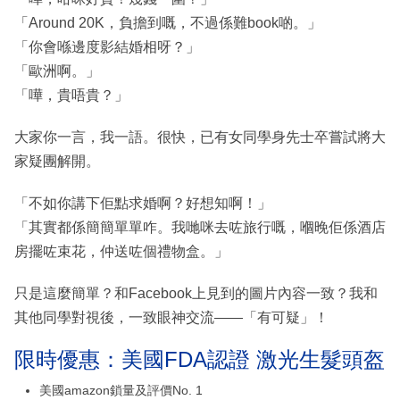
「Around 20K，負擔到嘅，不過係難book啲。」
「你會喺邊度影結婚相呀？」
「歐洲啊。」
「嘩，貴唔貴？」
大家你一言，我一語。很快，已有女同學身先士卒嘗試將大
家疑團解開。
「不如你講下佢點求婚啊？好想知啊！」
「其實都係簡簡單單咋。我哋咪去咗旅行嘅，嗰晚佢係酒店
房擺咗束花，仲送咗個禮物盒。」
只是這麼簡單？和Facebook上見到的圖片內容一致？我和
其他同學對視後，一致眼神交流——「有可疑」！
限時優惠：美國FDA認證 激光生髮頭盔
美國amazon鎖量及評價No. 1