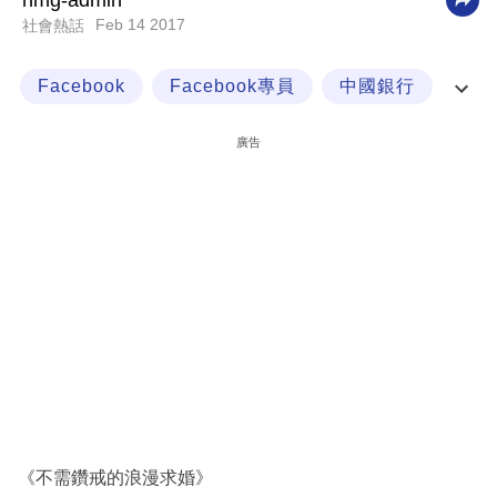
nmg-admin
Feb 14 2017
社會熱話
科
技
Facebook
Facebook專員
中國銀行
職
交通銀行
場
廣告
生
活
時
事
專
欄
訂
閱
專
《不需鑽戒的浪漫求婚》
區