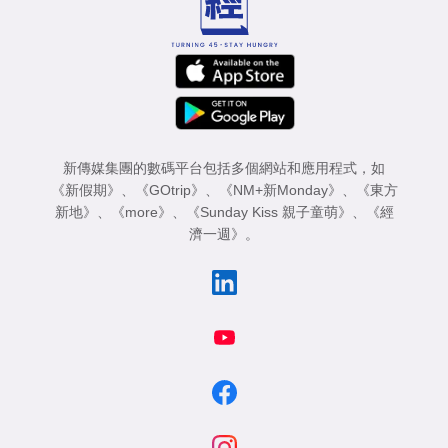
新傳媒集團的數碼平台包括多個網站和應用程式，如
《新假期》
、
《GOtrip》
、
《NM+新Monday》
、
《東方
新地》
、
《more》
、
《Sunday Kiss 親子童萌》
、
《經
濟一週》
。