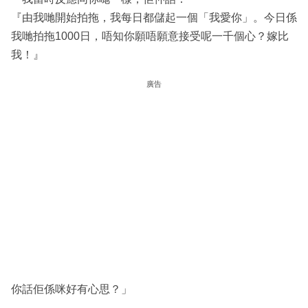
『由我哋開始拍拖，我每日都儲起一個「我愛你」。今日係
我哋拍拖1000日，唔知你願唔願意接受呢一千個心？嫁比
我！』
廣告
你話佢係咪好有心思？」