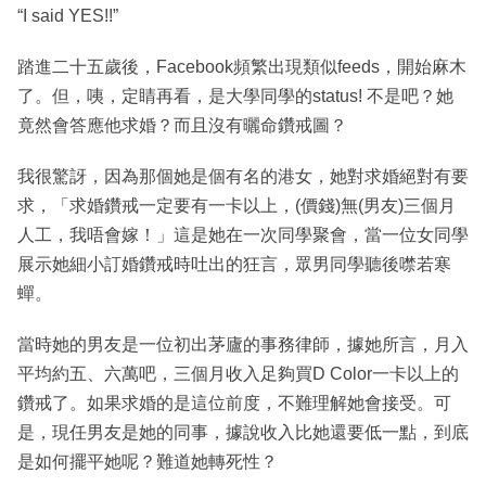
“I said YES!!”
踏進二十五歲後，Facebook頻繁出現類似feeds，開始麻木
了。但，咦，定睛再看，是大學同學的status! 不是吧？她
竟然會答應他求婚？而且沒有曬命鑽戒圖？
我很驚訝，因為那個她是個有名的港女，她對求婚絕對有要
求，「求婚鑽戒一定要有一卡以上，(價錢)無(男友)三個月
人工，我唔會嫁！」這是她在一次同學聚會，當一位女同學
展示她細小訂婚鑽戒時吐出的狂言，眾男同學聽後噤若寒
蟬。
當時她的男友是一位初出茅廬的事務律師，據她所言，月入
平均約五、六萬吧，三個月收入足夠買D Color一卡以上的
鑽戒了。如果求婚的是這位前度，不難理解她會接受。可
是，現任男友是她的同事，據說收入比她還要低一點，到底
是如何擺平她呢？難道她轉死性？