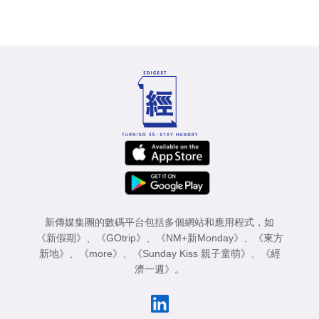
新傳媒集團的數碼平台包括多個網站和應用程式，如
《新假期》
、
《GOtrip》
、
《NM+新Monday》
、
《東方
新地》
、
《more》
、
《Sunday Kiss 親子童萌》
、
《經
濟一週》
。