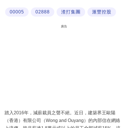
科
00005
02888
渣打集團
滙豐控股
技
職
廣告
場
生
活
時
事
專
欄
訂
閱
踏入2016年，減薪裁員之聲不絕。近日，建築界王歐陽
專
（香港）有限公司（Wong and Ouyang）的內部信在網絡
區