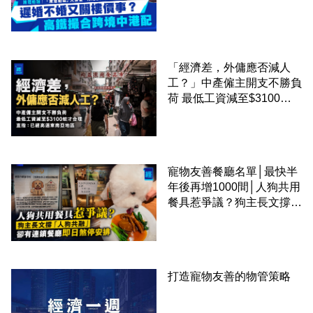
事？高鐵撮合跨境中港配
「經濟差，外傭應否減人
工？」中產僱主開支不勝負
荷 最低工資減至$3100蚊
才合理：已經高過東南亞地
區
寵物友善餐廳名單│最快半
年後再增1000間│人狗共用
餐具惹爭議？狗主長文撐
「人狗共融」 卻有連鎖餐
廳即日煞停安排
打造寵物友善的物管策略