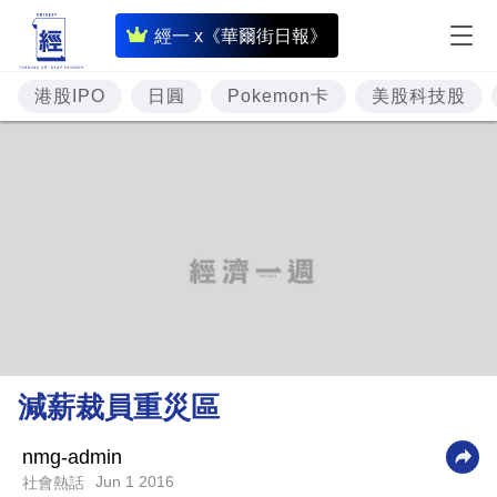
即
經一 x《華爾街日報》
時
財
港股IPO
日圓
Pokemon卡
美股科技股
經
專
題
投
資
樓
市
理
減薪裁員重災區
財
商
nmg-admin
Jun 1 2016
社會熱話
業