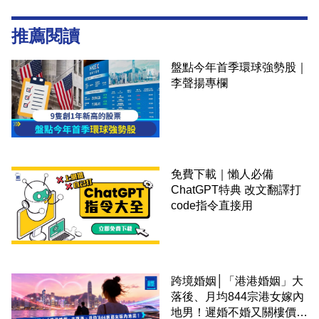
推薦閱讀
盤點今年首季環球強勢股｜
李聲揚專欄
免費下載｜懶人必備
ChatGPT特典 改文翻譯打
code指令直接用
跨境婚姻│「港港婚姻」大
落後、月均844宗港女嫁內
地男！遲婚不婚又關樓價