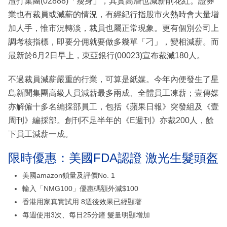
渣打集團(02888)「瘦身」，其實高層也減薪削花紅。證券
業也有裁員或減薪的情況，有經紀行指股市火熱時會大量增
加人手，惟市況轉淡，裁員也屬正常現象。更有個別公司上
調考核指標，即要分佣就要做多幾單「刁」，變相減薪。而
最新於6月2日早上，東亞銀行(00023)宣布裁減180人。
不過裁員減薪嚴重的行業，可算是紙媒。今年內便發生了星
島新聞集團高級人員減薪最多兩成、全體員工凍薪；壹傳媒
亦解僱十多名編採部員工，包括《蘋果日報》突發組及《壹
周刊》編採部。創刊不足半年的《E週刊》亦裁200人，餘
下員工減薪一成。
限時優惠：美國FDA認證 激光生髮頭盔
美國amazon鎖量及評價No. 1
輸入「NMG100」優惠碼額外減$100
香港用家真實試用 8週後效果已經顯著
每週使用3次、每日25分鐘 髮量明顯增加