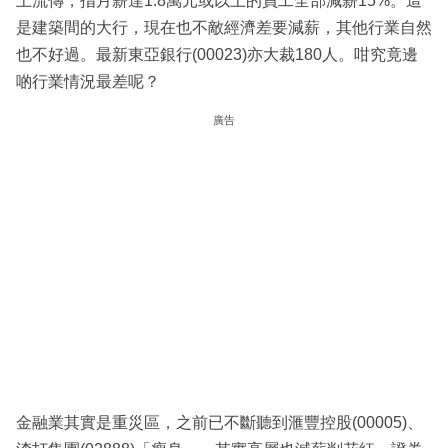
上流傳，指月薪達1.8萬元或以上的員工全部減薪15%。這
是建築間的大行，現在也不敵經濟差要減薪，其他行業自然
也不好過。最新東亞銀行(00023)亦大裁180人。咁究竟邊
啲行業情況最差呢？
廣告
金融業其實是重災區，之前已不斷聽到滙豐控股(00005)、