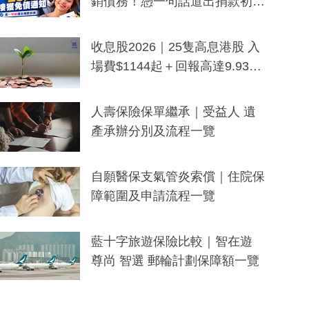
銷債務！憑一句話道出捐款初
衷：加州26萬人接獲免債通知、
一度被誤當詐騙手段
收息股2026｜25隻高息港股 入
場費$1144起＋回報高達9.93
厘！持續更新
人壽保險保單繼承｜受益人 遺
產承辦分別及流程一覽
自願醫保支氣管炎索償｜住院保
障範圍及申請流程一覽
藍十字旅遊保險比較｜智在遊
尊尚 智選 郵輪計劃保障額一覽