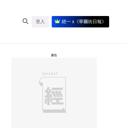
登入
經一 x《華爾街日報》
廣告