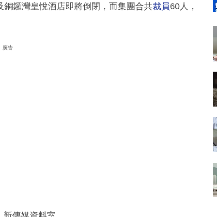
及銅鑼灣皇悅酒店即將倒閉，而集團合共
裁員
60人，
廣告
片、新傳媒資料室