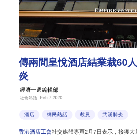
傳兩間皇悅酒店結業裁60
炎
經濟一週編輯部
Feb 7 2020
社會熱話
酒店
網民熱話
裁員
武漢肺炎
香港酒店工會
社交媒體專頁2月7日表示，接獲大