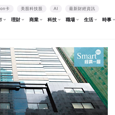
mon卡
美股科技股
AI
最新財經資訊
市
理財
商業
科技
職場
生活
時事