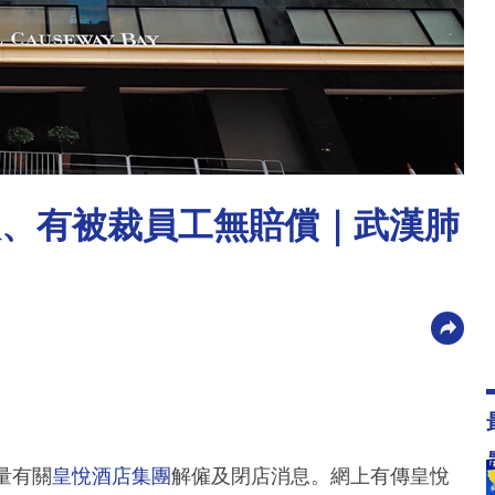
人、有被裁員工無賠償｜武漢肺
量有關
皇悅酒店集團
解僱及閉店消息。網上有傳皇悅