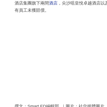
酒店集團旗下兩間
酒店
，尖沙咀皇悅卓越酒店以
有員工未獲賠償。
撰文：Smart ED編輯部 ｜圖片：社交媒體圖