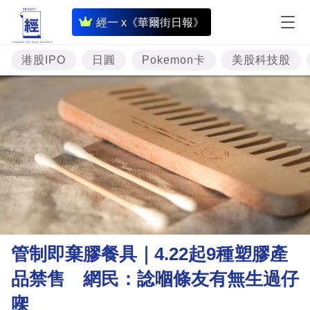
即
經一 x《華爾街日報》
時
財
港股IPO
日圓
Pokemon卡
美股科技股
經
專
題
投
資
樓
市
理
管制即棄膠餐具｜4.22起9種塑膠產
財
品禁售 網民：諗嗰條友有無生過仔
商
㗎
業