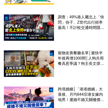
調查：49%港人屬北上「快
閃」份子、Z世代出行頻率
最高！不計較交通時間隱形
成本 跨境擁抱大灣區生活
圈
寵物友善餐廳名單│最快半
年後再增1000間│人狗共用
餐具惹爭議？狗主長文撐
「人狗共融」 卻有連鎖餐
廳即日煞停安排
跨境婚姻│「港港婚姻」大
落後、月均844宗港女嫁內
地男！遲婚不婚又關樓價
事？高鐵撮合跨境中港配