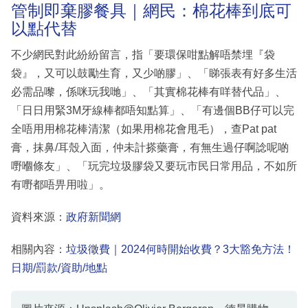
管制即棄膠餐具｜網民：棉花棒到底可
以點代替
不少網民對此紛紛留言，指「要環保咁點解唔禁埋『袋
袋』，又可以鼓勵生育，又少啲膠」、「睇張表有好多生活
必需品嚟，係咪玩我哋」、「其實棉花棒有咩替代品」、
「日日用緊3M牙線棒都唔知點算」、「有邊個BB仔可以完
全唔用用棉花棒清潔（如果用棉花會甩毛），查Pat pat
膏，抹鼻/耳殼入面，仲未計搽藥膏，有無生過仔啊諗呢啲
嘢嗰條友」、「玩完垃圾膠袋又要玩市民日常用品，不如所
有嘢都唔畀用啦」。
資料來源：
政府新聞網
相關內容：
垃圾徵費｜2024何時開始收費？3大豁免方法！
日期/罰款/資助/地點