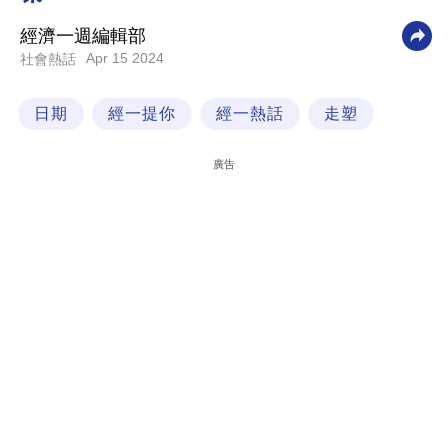
科
經濟一週編輯部
技
Apr 15 2024
社會熱話
職
日期
經一提你
經一熱話
走塑
場
生
廣告
活
時
事
專
欄
訂
閱
專
區