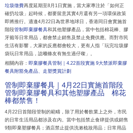
垃圾徵費
再度延期至8月1日實施，當大家專注於「如何正
確扔垃圾」起時候，都要留意其實4月還有另一項環保政策
即將推行。適逢4月22日為世界地球日，香港同日會實施首
階段
管制即棄膠餐具
和其他塑膠產品，當中包括棉花棒、膠
牙籤等日常用品，都會禁止銷售及禁止免費供應。而對市民
生活有影響，大家的反應都會較大，更有人指「玩完垃圾膠
袋玩日常用品，諗嗰條友有無生過仔㗎」。
相關內容：
即棄膠餐具管制｜4.22首段實施 9大禁派即棄膠
餐具附豁免產品、走塑獎賞計劃
管制即棄膠餐具｜4月22日實施首階段
管制即棄膠餐具和其他塑膠產品 棉花
棒都禁售！
4月22日首階段管制的範疇，除了用於餐飲業上之外，市民
的日常生活用品都涉及在內。當中包括禁止食肆提供或銷售
9類即棄塑膠餐具；酒店禁止提供洗漱梳妝用品；日常用品