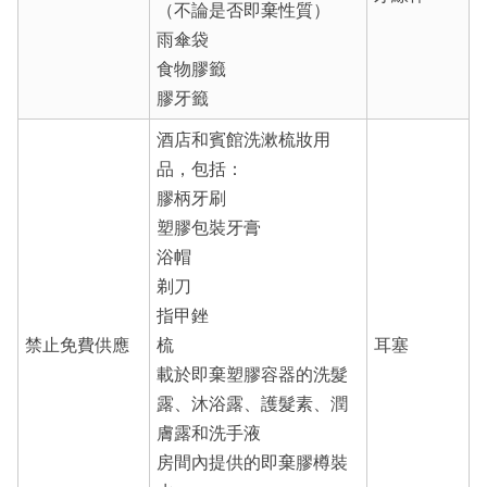
（不論是否即棄性質）
雨傘袋
食物膠籤
膠牙籤
酒店和賓館洗漱梳妝用
品，包括：
膠柄牙刷
塑膠包裝牙膏
浴帽
剃刀
指甲銼
禁止免費供應
梳
耳塞
載於即棄塑膠容器的洗髮
露、沐浴露、護髮素、潤
膚露和洗手液
房間內提供的即棄膠樽裝