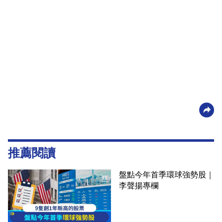
推薦閱讀
盤點今年首季環球強勢股｜
李聲揚專欄