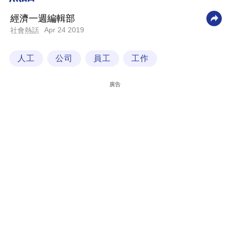
科
經濟一週編輯部
技
Apr 24 2019
社會熱話
職
人工
公司
員工
工作
場
生
廣告
活
時
事
專
欄
訂
閱
專
區