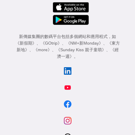
新傳媒集團的數碼平台包括多個網站和應用程式，如
《新假期》
、
《GOtrip》
、
《NM+新Monday》
、
《東方
新地》
、
《more》
、
《Sunday Kiss 親子童萌》
、
《經
濟一週》
。