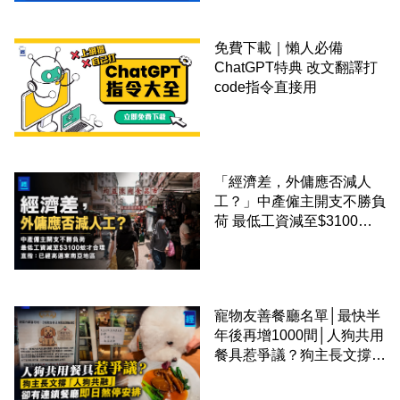
免費下載｜懶人必備
ChatGPT特典 改文翻譯打
code指令直接用
「經濟差，外傭應否減人
工？」中產僱主開支不勝負
荷 最低工資減至$3100蚊
才合理：已經高過東南亞地
區
寵物友善餐廳名單│最快半
年後再增1000間│人狗共用
餐具惹爭議？狗主長文撐
「人狗共融」 卻有連鎖餐
廳即日煞停安排