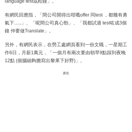
language test成粒鐘」。
有網民回應指，「間公司開得出咁嘅offer 同test ，都幾有勇
氣下…..」、「呢間公司真心勁」、「我都試過 test咗成3個
鐘 仲要做Translate」。
另外，有網民表示，在勞工處網頁看到一份文職，一星期工
作6日，月薪1萬元，「一個月有兩次要由朝早9點踩到夜晚
12點 (個腦細夠膽寫出黎果下好野)」。
廣告