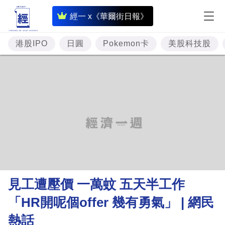
即
經一 x《華爾街日報》
時
財
港股IPO
日圓
Pokemon卡
美股科技股
經
專
題
投
資
樓
市
理
見工遭壓價 一萬蚊 五天半工作
財
「HR開呢個offer 幾有勇氣」 | 網民
商
熱話
業