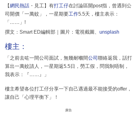
【
網民熱話
・見工】有
打工仔
在討論區開post指，曾遇到公
司開價「一萬蚊」，一星期要
工作
5.5天，樓主表示：
「……」!
撰文：Smart ED編輯部｜圖片：電視截圖、
unsplash
樓主：
「之前去咗一間公司面試，無幾耐嗰間
公司
聯絡返我，話打
算出一萬蚊請人，一星期返5.5日，勞工假，問我制唔制，
我表示：『……』」
樓主希望各位打工仔分享一下自己遇過最不能接受的offer，
讓自己「心理平衡下」！
廣告