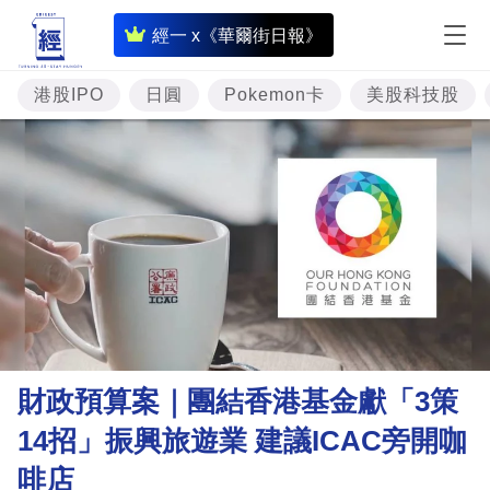
即
經一 x《華爾街日報》
時
財
港股IPO
日圓
Pokemon卡
美股科技股
經
專
題
投
資
樓
市
理
財政預算案｜團結香港基金獻「3策
財
14招」振興旅遊業 建議ICAC旁開咖
商
啡店
業