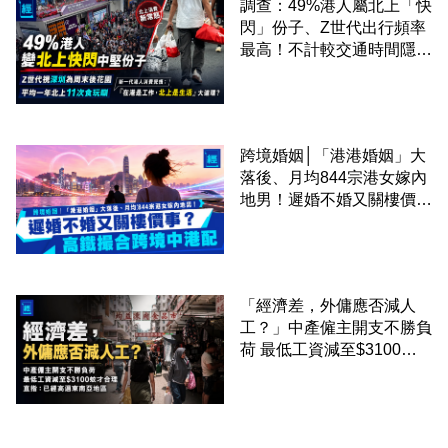
調查：49%港人屬北上「快
閃」份子、Z世代出行頻率
最高！不計較交通時間隱形
成本 跨境擁抱大灣區生活
圈
跨境婚姻│「港港婚姻」大
落後、月均844宗港女嫁內
地男！遲婚不婚又關樓價
事？高鐵撮合跨境中港配
「經濟差，外傭應否減人
工？」中產僱主開支不勝負
荷 最低工資減至$3100蚊
才合理：已經高過東南亞地
區