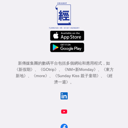
新傳媒集團的數碼平台包括多個網站和應用程式，如
《新假期》
、
《GOtrip》
、
《NM+新Monday》
、
《東方
新地》
、
《more》
、
《Sunday Kiss 親子童萌》
、
《經
濟一週》
。