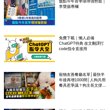
盤點今年首季環球強勢股｜
李聲揚專欄
免費下載｜懶人必備
ChatGPT特典 改文翻譯打
code指令直接用
寵物友善餐廳名單│最快半
年後再增1000間│人狗共用
餐具惹爭議？狗主長文撐
「人狗共融」 卻有連鎖餐
廳即日煞停安排