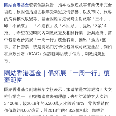
團結香港基金
發表倡議報告，指本地旅遊及零售業仍未完全
復甦，原因包括過去數年受新冠疫情影響，以及市民、旅客
的消費模式改變等。基金因應香港現時面對旅客「三不」，
即「不願來」、「不過夜」及「不回頭」，提出「3策14
招」，希望在短時間內刺激旅遊及相關行業，振興經濟，當
中包括逐步拓展「一周一行」覆蓋範圍、推出「酒店+盛
事」節日套票、或是將熱門打卡位包裝成可旅遊產品，例如
在廉政公署（ICAC）旁設咖啡店或手信店，刺激消費意
欲。
團結香港基金｜倡拓展「一周一行」覆
蓋範圍
團結香港基金副總裁葉文祺表示，旅遊業是本港經濟四大支
柱行業之一，但復甦進度未如理想，去年訪港旅客人次約
3,400萬，較2018年的6,500萬人次跌近48%；零售業銷貨
價值為約4,067億元，與2018年的4,852億相比，跌幅約