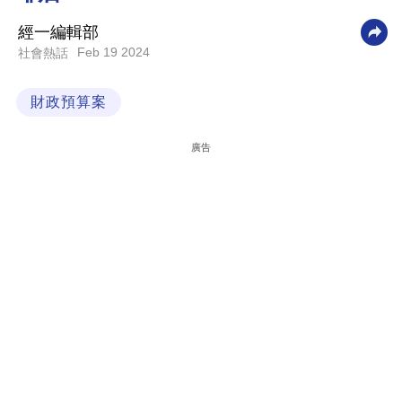
科
經一編輯部
技
Feb 19 2024
社會熱話
職
財政預算案
場
生
廣告
活
時
事
專
欄
訂
閱
專
區