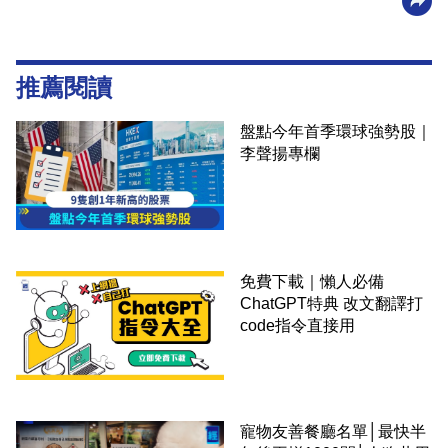
推薦閱讀
盤點今年首季環球強勢股｜
李聲揚專欄
免費下載｜懶人必備
ChatGPT特典 改文翻譯打
code指令直接用
寵物友善餐廳名單│最快半