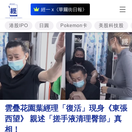
即
經一 x《華爾街日報》
時
財
港股IPO
日圓
Pokemon卡
美股科技股
經
專
題
投
資
樓
市
理
雲疊花園葉經理「復活」現身《東張
財
西望》 親述「搓手液清理臀部」真
商
相！
業