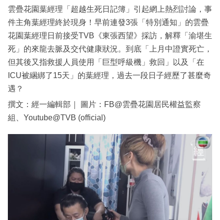
雲疊花園葉經理「超越生死日記簿」引起網上熱烈討論，事
件主角葉經理終於現身！早前連發3張「特別通知」的雲疊
花園葉經理日前接受TVB《東張西望》採訪，解釋「渝堪生
死」的來龍去脈及交代健康狀況。到底「上月中證實死亡，
但其後又指救援人員使用「巨型呼級機」救回」以及「在
ICU被綑綁了15天」的葉經理，過去一段日子經歷了甚麼奇
遇？
撰文：經一編輯部｜ 圖片：FB@雲疊花園居民權益監察
組、Youtube@TVB (official)