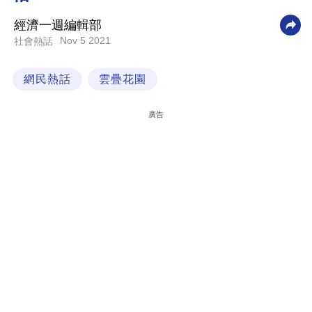
科
經濟一週編輯部
技
Nov 5 2021
社會熱話
職
網民熱話
雲疊花園
場
生
廣告
活
時
事
專
欄
訂
閱
專
區