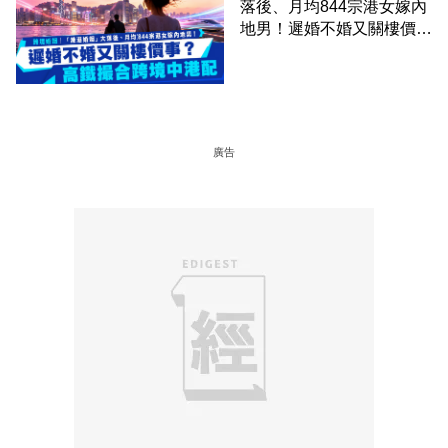
落後、月均844宗港女嫁內
地男！遲婚不婚又關樓價
事？高鐵撮合跨境中港配
廣告