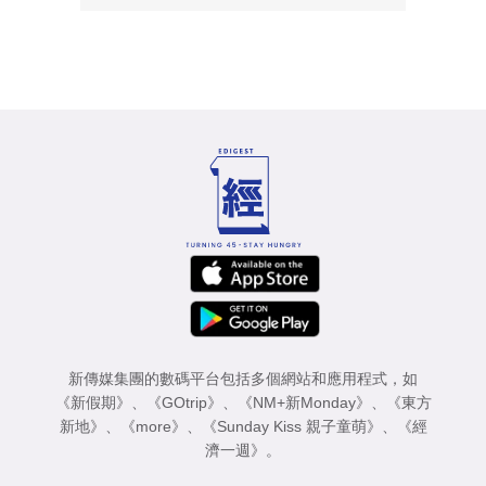
新傳媒集團的數碼平台包括多個網站和應用程式，如
《新假期》
、
《GOtrip》
、
《NM+新Monday》
、
《東方
新地》
、
《more》
、
《Sunday Kiss 親子童萌》
、
《經
濟一週》
。