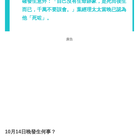
確發生意外：「自己沒有生命跡象，是死而後生
而已，千萬不要誤會。」葉經理太太當晚已認為
他「死咗」。
廣告
10月14日晚發生何事？