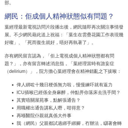
部。
網民：佢成個人精神狀態似有問題？
葉經理最新電視訪問片段播出後，網民隨即再次關注事情發
展。不少網民藉此送上祝福：「葉生在雲疊花園工作表現幾
好㗎」、「死而復生就好，唔好再執著了」。
亦有網民留言認為，「佢上電視成個人精神狀態都有問
題？」，亦有留言轉述消息指，「葉經理當時有譫妄症
（delirium）」，院方擔心葉經理會在精神錯亂之下拔喉：
俾人綁咗十幾日梗係無力啦，慢慢練吓就有返力
ICU插喉已經係全身麻醉，仲點畀你落床去洗手間？
其實唔關屋苑事，點解張通告？
用職權出通告講私人嘢，咁得意？
再喺醫院仆親就真係大件事
我（網民）父親都試過綁手綁腳，冇辦法，瞓著會轉