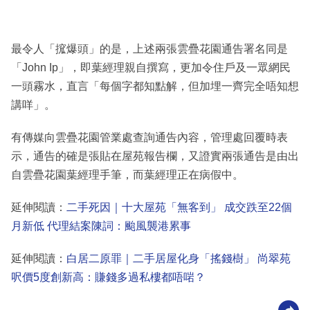
最令人「搲爆頭」的是，上述兩張雲疊花園通告署名同是
「John Ip」，即葉經理親自撰寫，更加令住戶及一眾網民
一頭霧水，直言「每個字都知點解，但加埋一齊完全唔知想
講咩」。
有傳媒向雲疊花園管業處查詢通告內容，管理處回覆時表
示，通告的確是張貼在屋苑報告欄，又證實兩張通告是由出
自雲疊花園葉經理手筆，而葉經理正在病假中。
延伸閱讀：
二手死因｜十大屋苑「無客到」 成交跌至22個
月新低 代理結案陳詞：颱風襲港累事
延伸閱讀：
白居二原罪｜二手居屋化身「搖錢樹」 尚翠苑
呎價5度創新高：賺錢多過私樓都唔啱？