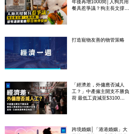
年後再增1000間│人狗共用
餐具惹爭議？狗主長文撐
「人狗共融」 卻有連鎖餐
廳即日煞停安排
打造寵物友善的物管策略
「經濟差，外傭應否減人
工？」中產僱主開支不勝負
荷 最低工資減至$3100蚊
才合理：已經高過東南亞地
區
跨境婚姻│「港港婚姻」大