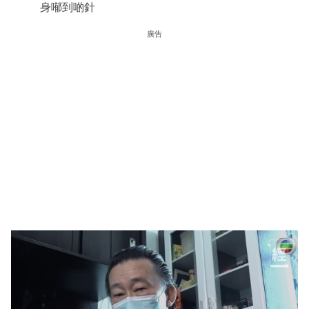
身喐到啲針
廣告