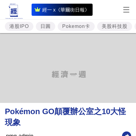
即
經一 x《華爾街日報》
時
財
港股IPO
日圓
Pokemon卡
美股科技股
經
專
題
投
資
樓
市
理
Pokémon GO顛覆辦公室之10大怪
財
現象
商
業