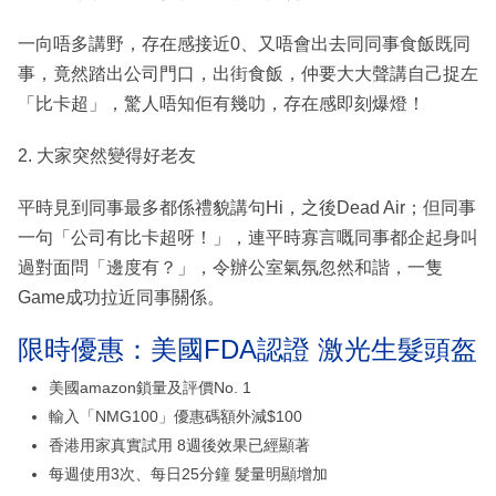
一向唔多講野，存在感接近0、又唔會出去同同事食飯既同
事，竟然踏出公司門口，出街食飯，仲要大大聲講自己捉左
「比卡超」，驚人唔知佢有幾叻，存在感即刻爆燈！
2. 大家突然變得好老友
平時見到同事最多都係禮貌講句Hi，之後Dead Air；但同事
一句「公司有比卡超呀！」，連平時寡言嘅同事都企起身叫
過對面問「邊度有？」，令辦公室氣氛忽然和諧，一隻
Game成功拉近同事關係。
限時優惠：美國FDA認證 激光生髮頭盔
美國amazon鎖量及評價No. 1
輸入「NMG100」優惠碼額外減$100
香港用家真實試用 8週後效果已經顯著
每週使用3次、每日25分鐘 髮量明顯增加