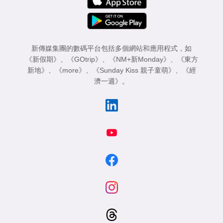
新傳媒集團的數碼平台包括多個網站和應用程式，如
《新假期》
、
《GOtrip》
、
《NM+新Monday》
、
《東方
新地》
、
《more》
、
《Sunday Kiss 親子童萌》
、
《經
濟一週》
。