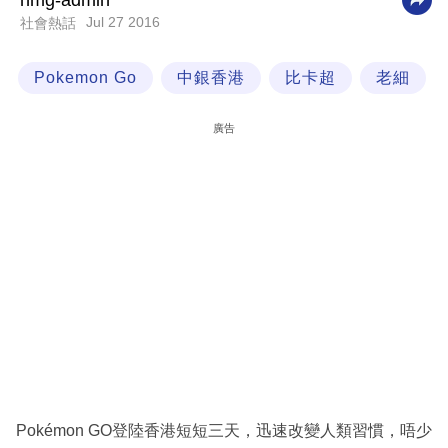
nmg-admin
Jul 27 2016
社會熱話
科
技
Pokemon Go
中銀香港
比卡超
老細
職
場
廣告
生
活
時
事
專
欄
訂
閱
專
Pokémon GO登陸香港短短三天，迅速改變人類習慣，唔少
區