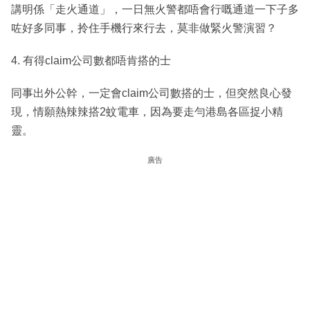
講明係「走火通道」，一日無火警都唔會行嘅通道一下子多
咗好多同事，拎住手機行來行去，莫非做緊火警演習？
4. 有得claim公司數都唔肯搭的士
同事出外公幹，一定會claim公司數搭的士，但突然良心發
現，情願熱辣辣搭2蚊電車，因為要走勻港島各區捉小精
靈。
廣告