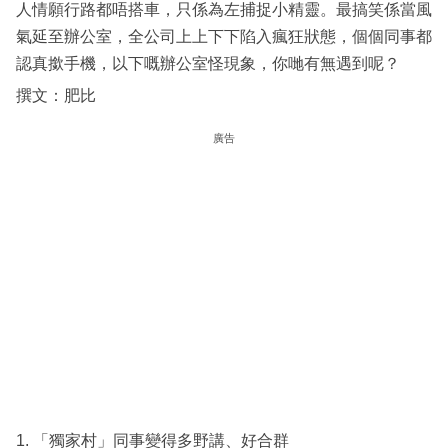
人情願行路都唔搭車，只係為左捕捉小精靈。最搞笑係當風
氣延至辦公室，全公司上上下下陷入瘋狂狀態，個個同事都
認真撳手機，以下嘅辦公室怪現象，你哋有無遇到呢？
撰文：肥比
廣告
1. 「獨家村」同事變得多野講、好合群