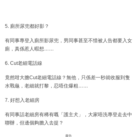
5. 廁所尿兜都好影？
有同事專登入廁所影尿兜，男同事甚至不惜被人告都要入女
廁，真係惹人暇想……
6. Cut老細電話線
竟然咁大膽Cut老細電話線？無他，只係差一秒就收服到隻
水戰龜，老細就打黎，忍唔住爆粗……
7. 好想入老細房
有同事話老細房有稀有嘅「護主犬」，大家唔洗專登走去中
聯辦，但邊個夠膽入去捉？
廣告