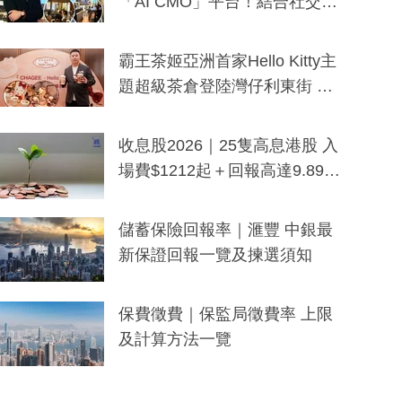
「AI CMO」平台！結合社交聆
聽與廣東話大模型 助中小企數
分鐘生成「貼地」宣傳短片
霸王茶姬亞洲首家Hello Kitty主
題超級茶倉登陸灣仔利東街 推
出首創「伯爵紅茶色」Hello Kitt
y及香港限定特調系列
收息股2026｜25隻高息港股 入
場費$1212起＋回報高達9.89
厘！持續更新
儲蓄保險回報率｜滙豐 中銀最
新保證回報一覽及揀選須知
保費徵費｜保監局徵費率 上限
及計算方法一覽