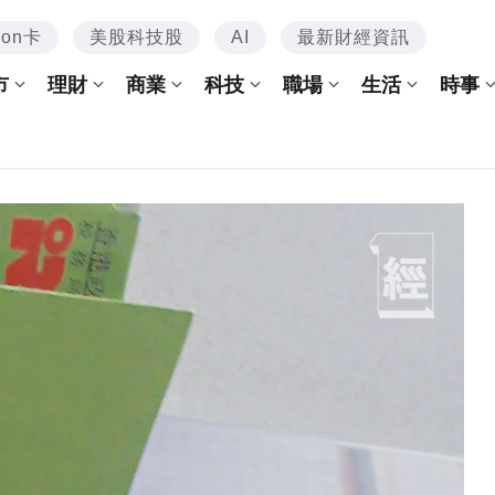
mon卡
美股科技股
AI
最新財經資訊
市
理財
商業
科技
職場
生活
時事