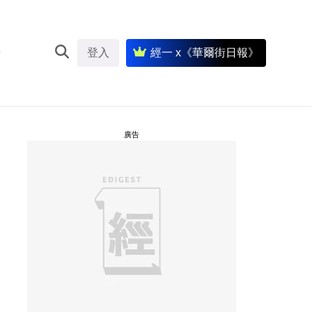
登入
經一 x《華爾街日報》
廣告