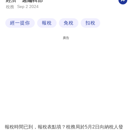
經濟一週編輯部
Sep 2 2024
稅務
科
技
經一提你
報稅
免稅
扣稅
職
場
廣告
生
活
時
事
專
欄
訂
閱
專
報稅時間已到，報稅表點填？稅務局於5月2日向納稅人發
區