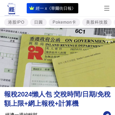
即
經一 x《華爾街日報》
時
財
港股IPO
日圓
Pokemon卡
美股科技股
經
專
題
投
資
樓
市
理
報稅2024懶人包 交稅時間/日期/免稅
財
額上限+網上報稅+計算機
商
業