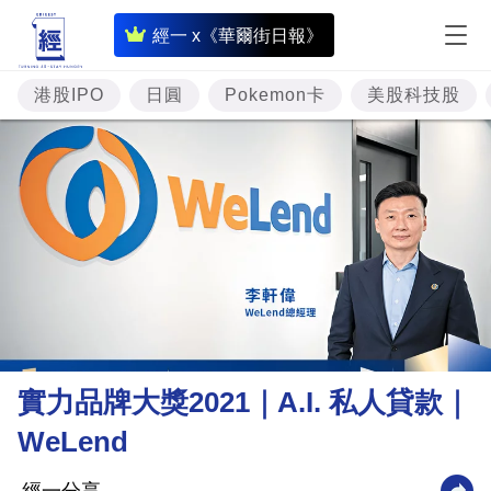
即
經一 x《華爾街日報》
時
財
港股IPO
日圓
Pokemon卡
美股科技股
經
專
題
投
資
樓
市
理
實力品牌大獎2021｜A.I. 私人貸款｜
財
WeLend
商
業