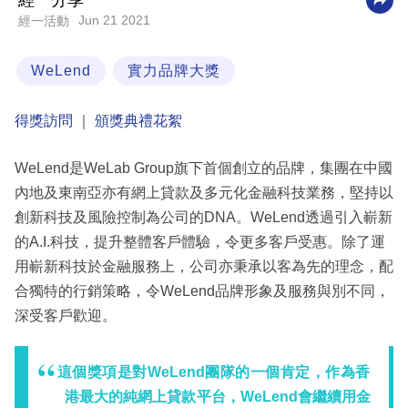
經一分享
Jun 21 2021
經一活動
科
技
WeLend
實力品牌大獎
職
場
得獎訪問
｜
頒獎典禮花絮
生
WeLend是WeLab Group旗下首個創立的品牌，集團在中國
活
內地及東南亞亦有網上貸款及多元化金融科技業務，堅持以
時
創新科技及風險控制為公司的DNA。WeLend透過引入嶄新
事
的A.I.科技，提升整體客戶體驗，令更多客戶受惠。除了運
專
用嶄新科技於金融服務上，公司亦秉承以客為先的理念，配
欄
合獨特的行銷策略，令WeLend品牌形象及服務與別不同，
深受客戶歡迎。
訂
閱
這個獎項是對WeLend團隊的一個肯定，作為香
專
港最大的純網上貸款平台，WeLend會繼續用金
區