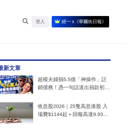
登入
經一 x《華爾街日報》
最新文章
超模夫婦捐5.5億「神操作」註
銷債務！憑一句話道出捐款初
衷：加州26萬人接獲免債通知、
一度被誤當詐騙手段
收息股2026｜25隻高息港股 入
場費$1144起＋回報高達9.93
厘！持續更新