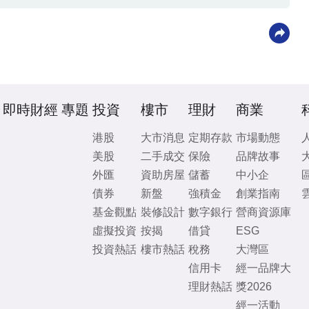
即時財經
專題
投資
樓市
理財
商業
港股
大市消息
定期存款
市場動態
美股
二手成交
保險
品牌故事
外匯
資助房屋
儲蓄
中小企
債券
新盤
強積金
創業指南
基金觀點
裝修設計
數字銀行
營商資源庫
虛擬投資
按揭
借貸
ESG
投資熱話
樓市熱話
稅務
大灣區
信用卡
經一品牌大
理財熱話
獎2026
經一活動