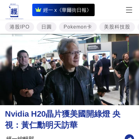
即
經一 x《華爾街日報》
時
財
港股IPO
日圓
Pokemon卡
美股科技股
經
專
題
投
資
樓
市
理
Nvidia H20晶片獲美國開綠燈 央
財
視：黃仁勳明天訪華
商
業