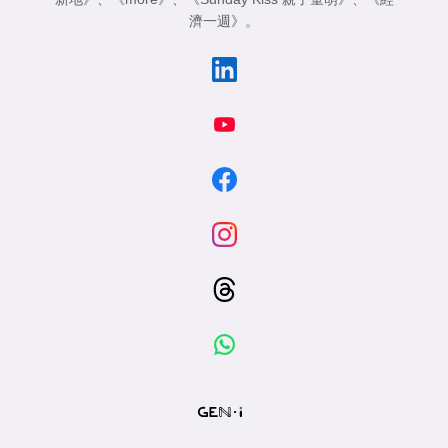
濟一週》
。