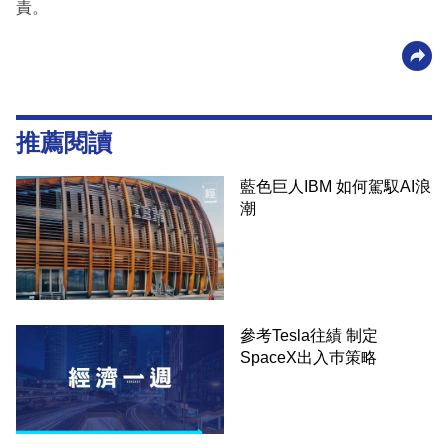
責。
推薦閱讀
藍色巨人IBM 如何駕馭AI浪
潮
參考Tesla往績 制定
SpaceX出入巿策略