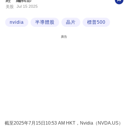
經一編輯部
Jul 15 2025
美股
科
技
nvidia
半導體股
晶片
標普500
職
場
廣告
生
活
時
事
專
欄
訂
閱
專
截至2025年7月15日10:53 AM HKT，Nvidia（NVDA.US）
區