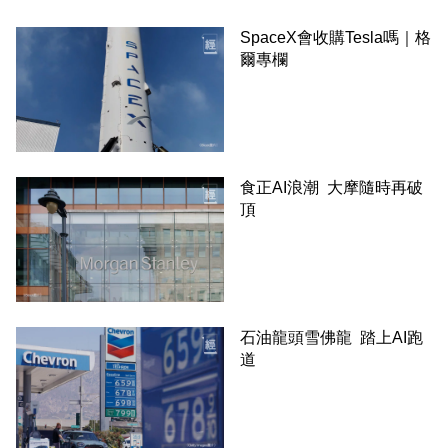
SpaceX會收購Tesla嗎｜格
爾專欄
食正AI浪潮 大摩隨時再破
頂
石油龍頭雪佛龍 踏上AI跑
道