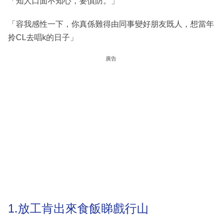
「知人口面不知心，要慎防。」
「容我感性一下，你真係難得由同事變好朋友既人，想當年
拎CL去唱k的日子」
廣告
1.放工肯出來食飯睇戲行山