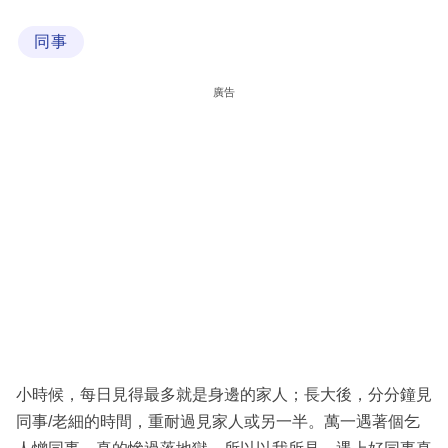
科
同事
技
職
廣告
場
生
活
時
事
專
欄
訂
閱
小時候，每日見得最多就是身邊的家人；長大後，分分鐘見
專
同事/老細的時間，重耐過見家人或另一半。萬一遇著個乞
區