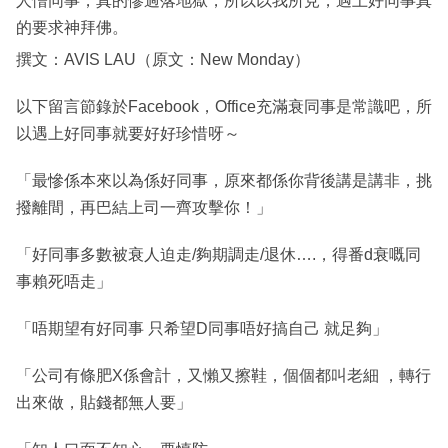
人憎同事，真的慘過落地獄，所以以我所見，遇上好同事真
的要求神拜佛。
撰文：AVIS LAU（原文：New Monday）
以下留言節錄於Facebook，Office充滿衰同事是常識吧，所
以遇上好同事就要好好珍惜呀～
「最慘係本來以為係好同事，原來都係你背後講是講非，挑
撥離間，再巴結上司一齊攻擊你！」
「好同事多數被衰人迫走/夠期調走/退休….，得番d衰嘅同
事賴死唔走」
「唔期望有好同事 只希望D同事唔好搞自己 就足夠」
「公司有條肥X係會計，又懶又擦鞋，個個都叫老細 ，轉行
出來做，貼錢都無人要」