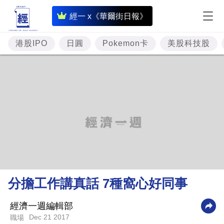
即
經一 x《華爾街日報》
時
財
港股IPO
日圓
Pokemon卡
美股科技股
經
專
題
投
資
樓
市
理
分擔工作講真話 7種窩心好同事
財
商
經濟一週編輯部
Dec 21 2017
職場
業