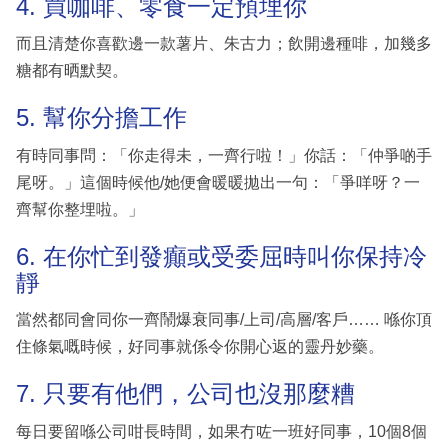
4. 買咖啡、零食一定預埋你
而且清楚你喜歡邊一款薯片、朱古力；飲開邊種啡，加幾多
糖都有晒默契。
5. 幫你分擔工作
有時同事問：「你走得未，一齊行啦！」你話：「仲爭啲手
尾呀。」這個時候他/她便會暖暖拋出一句：「爭咩呀？一
齊幫你整埋啦。」
6. 在你忙到發癲或受委屈時叫你保持冷
靜
當然都同會同你一齊鬧爆衰同事/上司/高層/客戶…… 喺你頂
住條氣嘅時候，好同事就係令你開心返的靈丹妙藥。
7. 只要有他們，公司也沒那麼糟
每日要留喺公司咁長時間，如果冇咗一班好同事，10個8個