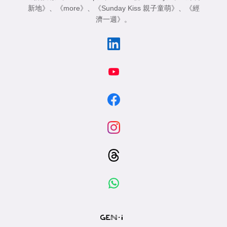
新地》
、
《more》
、
《Sunday Kiss 親子童萌》
、
《經
濟一週》
。