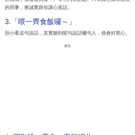
的同事，會誠實跟你講心底話。
3.「喂一齊食飯囉～」
別小看這句說話，其實聽到呢句說話嗰句人，係會好窩心。
廣告