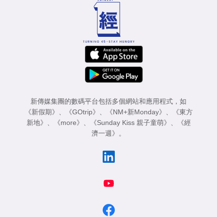
新傳媒集團的數碼平台包括多個網站和應用程式，如
《新假期》
、
《GOtrip》
、
《NM+新Monday》
、
《東方
新地》
、
《more》
、
《Sunday Kiss 親子童萌》
、
《經
濟一週》
。