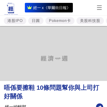
即
經一 x《華爾街日報》
時
財
港股IPO
日圓
Pokemon卡
美股科技股
經
專
題
投
資
樓
市
理
唔係要擦鞋 10條問題幫你與上司打
財
好關係
商
業