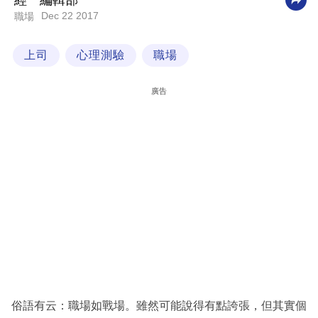
經一編輯部
Dec 22 2017
職場
科
技
上司
心理測驗
職場
職
場
廣告
生
活
時
事
專
欄
訂
閱
專
俗語有云：職場如戰場。雖然可能說得有點誇張，但其實個
區