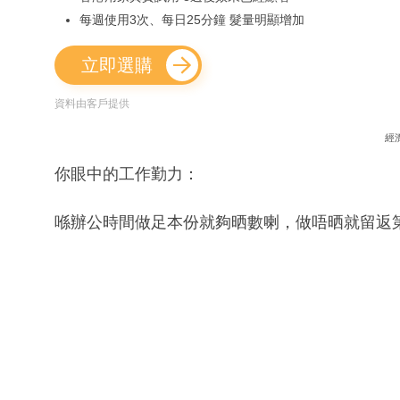
每週使用3次、每日25分鐘 髮量明顯增加
立即選購
資料由客戶提供
經
你眼中的工作勤力：
喺辦公時間做足本份就夠晒數喇，做唔晒就留返