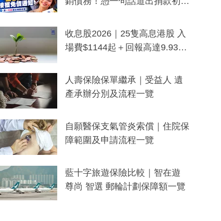
銷債務！憑一句話道出捐款初
衷：加州26萬人接獲免債通知、
一度被誤當詐騙手段
收息股2026｜25隻高息港股 入
場費$1144起＋回報高達9.93
厘！持續更新
人壽保險保單繼承｜受益人 遺
產承辦分別及流程一覽
自願醫保支氣管炎索償｜住院保
障範圍及申請流程一覽
藍十字旅遊保險比較｜智在遊
尊尚 智選 郵輪計劃保障額一覽