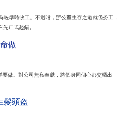
係為咗準時收工。不過咁，辦公室生存之道就係扮工，
右先正式起錨。
長命做
咩要做。對公司無私奉獻，將個身同個心都交晒出
生髮頭盔