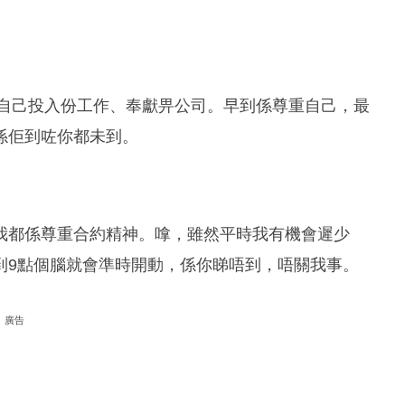
好自己投入份工作、奉獻畀公司。早到係尊重自己，最
係佢到咗你都未到。
我都係尊重合約精神。嗱，雖然平時我有機會遲少
到9點個腦就會準時開動，係你睇唔到，唔關我事。
廣告