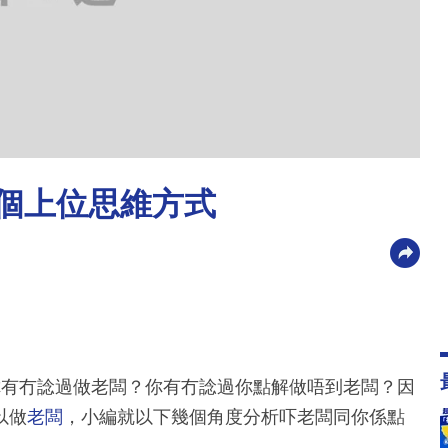
5個上位思維方式
你有冇諗過做老闆？你有冇諗過你點解做唔到老闆？因
以做
老闆
，小編就以下幾個角度分析吓老闆同你係點