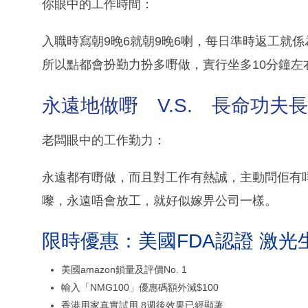
你眼中的工作時間：
入職時寫朝9晚6就朝9晚6喇，每日準時返工就
所以點都會扮勤力扮多嘢做，實行坐多10分鐘左
永遠地做嘢 V.S. 長命功夫
老闆眼中的工作勤力：
永遠都有嘢做，而且對工作有熱誠，主動問佢有
嚟，永遠唔會放工，就好似嫁畀公司一樣。
限時優惠：美國FDA認證 激光
美國amazon鎖量及評價No. 1
輸入「NMG100」優惠碼額外減$100
香港用家真實試用 8週後效果已經顯著