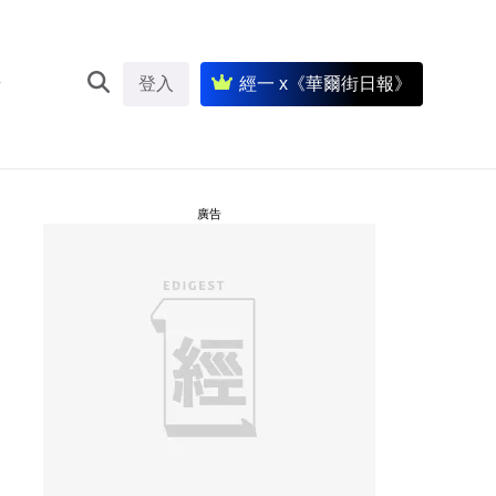
登入
經一 x《華爾街日報》
廣告