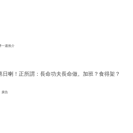
濟一週推介
第日喇！正所謂：長命功夫長命做。加班？食得架？
廣告