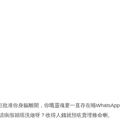
准你身軀離開，你嘅靈魂要一直存在喺WhatsApp
咩呀，請病假就唔洗做呀？收得人錢就預咗賣埋條命喇。