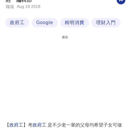
經一編輯部
Aug 18 2018
職場
科
技
政府工
Google
精明消費
理財入門
職
場
廣告
生
活
時
事
專
欄
訂
閱
專
【
政府工
】考
政府工
是不少老一輩的父母均希望子女可做
區