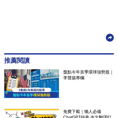
推薦閱讀
盤點今年首季環球強勢股｜
李聲揚專欄
免費下載｜懶人必備
ChatGPT特典 改文翻譯打