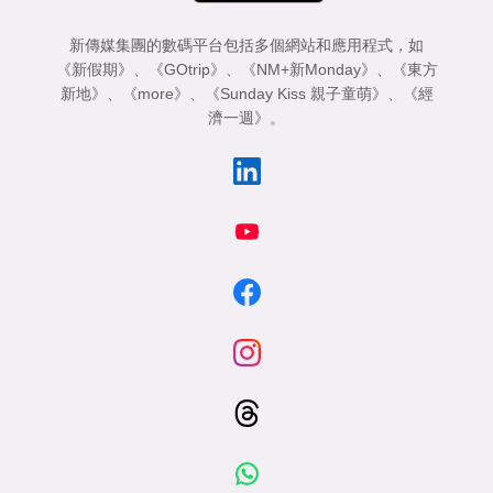
新傳媒集團的數碼平台包括多個網站和應用程式，如
《新假期》
、
《GOtrip》
、
《NM+新Monday》
、
《東方
新地》
、
《more》
、
《Sunday Kiss 親子童萌》
、
《經
濟一週》
。