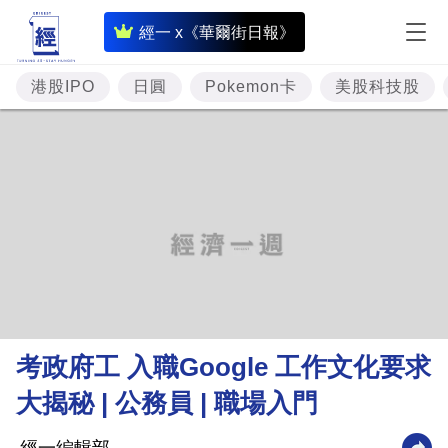
即
經一 x《華爾街日報》
時
財
港股IPO
日圓
Pokemon卡
美股科技股
經
專
題
投
資
樓
市
理
考政府工 入職Google 工作文化要求
財
大揭秘 | 公務員 | 職場入門
商
業